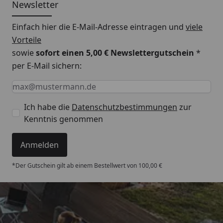
Newsletter
Stärke Nutzschicht:
ca. 2,5 mm
Einfach hier die E-Mail-Adresse eintragen und
viele
Vorteile
Deckmaß:
1187 x 142 mm
sowie
sofort einen 5,00 € Newslettergutschein
*
Verlegung:
per E-Mail sichern:
Keine Eingabe erforderlich
Eingabe erforderlich
E-Mail *
Verlegung:
schwimmend oder
vollflächig verklebt
Ich habe die
Datenschutzbestimmungen
zur
Verlegesystem:
Multiclic, Winkel /
Kenntnis genommen
Winkel-System sowie
Winkel / Schlag-System
Anmelden
*Der Gutschein gilt ab einem Bestellwert von 100,00 €
Integrierter
nein
Schallschutz:
Feuchtraumgeeignet:
wasserresistent 4 Std.
Trusted Shops