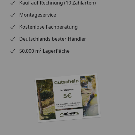
Oberfläche:
Kauf auf Rechnung (10 Zahlarten)
Holzart:
Eiche
Montageservice
Sortierung:
authentic
Kostenlose Fachberatung
Oberflächenveredelung:
ultramattlackiert
Deutschlands bester Händler
Struktur:
gebürstet
50.000 m² Lagerfläche
Farbbereich:
mittel
Fugenbild:
umlaufende
Microfuge
Grundfarbe:
braun
Abmessung:
Format:
Kurzdiele
Gesamtstärke:
13 mm