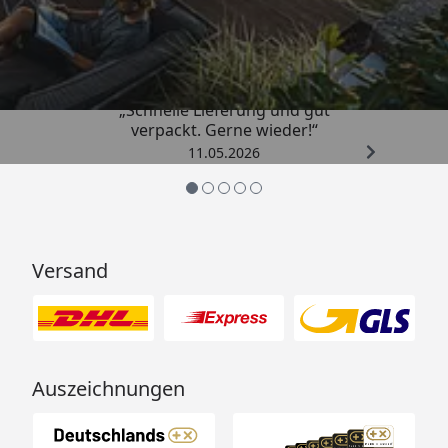
HINWEIS:
Die Farbgebung kann je nach
4,93
/ 5
Bildschirmauflösung, Dekor oder auch Helligkeit variabel
sein.
„Schnelle Lieferung und gut
verpackt. Gerne wieder!“
11.05.2026
Versand
Auszeichnungen