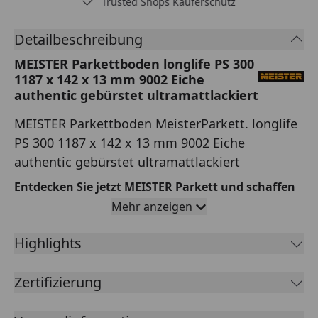
Trusted Shops Käuferschutz
Detailbeschreibung
MEISTER Parkettboden longlife PS 300
1187 x 142 x 13 mm 9002 Eiche
authentic gebürstet ultramattlackiert
MEISTER Parkettboden MeisterParkett. longlife
PS 300 1187 x 142 x 13 mm 9002 Eiche
authentic gebürstet ultramattlackiert
Entdecken Sie jetzt MEISTER Parkett und schaffen
Sie eine natürliche und langlebige Atmosphäre in
Mehr anzeigen
Ihrem Zuhause!
Highlights
MeisterParkett. longlife - Der strapazierfähige und
langlebige Bodenbelag fürs Leben!
Zertifizierung
Dank seines speziellen Aufbaus mit
einer
hochwertigen HDF-Mittellage
(HDF = high