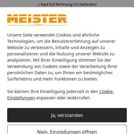
Kauf auf Rechnung (10 Zahlarten)
Alle Produkte
Mein Konto
Wunschl
Ein
4,93
/ 5
Suchen
Unsere Seite verwendet Cookies und ähnliche
Technologien, um die Benutzererfahrung auf unserer
Website zu verbessern, Inhalte und Anzeigen zu
Böden
Meister Parkettböden
MeisterParkett. longlife PS
Startseite
personalisieren und die Nutzung unserer Website zu
MEISTER Parkettboden longlife PS
analysieren. Mit Ihrer Einwilligung stimmen Sie der
Verwendung von Cookies sowie der Verarbeitung Ihrer
300 1187 x 142 x 13 mm 9002 Eiche
persönlichen Daten zu, um Ihnen ein bestmögliches
authentic gebürstet
Surferlebnis und mehr Funktionen zu bieten.
ultramattlackiert
Sie können Ihre Einwilligung jederzeit in den
Cookie-
Einstellungen
anpassen oder widerrufen.
Ja, verstanden
Nein, Einstellungen öffnen