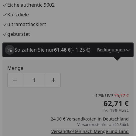
Eiche authentic 9002
Kurzdiele
ultramattlackiert
gebürstet
So zahlen Sie nur
61,46 €
(– 1,25 €)
Bedingungen
Menge
Produktmenge um eins verringern
Produktmenge manuell eingeben
Produktmenge um eins erhöhen
-17%
UVP
75,77 €
62,71 €
inkl. 19% MwSt.
24,90 € Versandkosten in Deutschland
Versandkostenfrei ab 40 Stück
Versandkosten nach Menge und Land