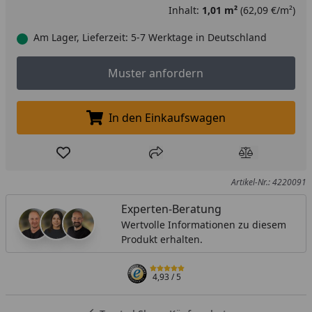
Inhalt:
1,01 m²
(62,09 €/m²)
Am Lager, Lieferzeit: 5-7 Werktage in Deutschland
Muster anfordern
Muster anfordern
In den Einkaufswagen
In den Einkaufswagen legen
Produkt zur Wunschliste hinzufügen
Teilen
Produkt Ver
Artikel-Nr.: 4220091
Experten-Beratung
Wertvolle Informationen zu diesem
Produkt erhalten.
4,93
/ 5