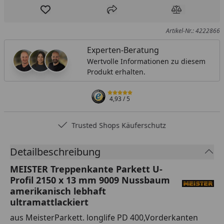
Produkt zur Wunschliste hinzufügen
Teilen
Produkt Ver
Artikel-Nr.: 4222866
Experten-Beratung
Wertvolle Informationen zu diesem
Produkt erhalten.
4,93
/ 5
Trusted Shops Käuferschutz
Detailbeschreibung
MEISTER Treppenkante Parkett U-
Profil 2150 x 13 mm 9009 Nussbaum
amerikanisch lebhaft
ultramattlackiert
aus MeisterParkett. longlife PD 400,Vorderkanten