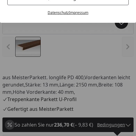
Datenschutz
Impressum
Produk
Vorheriges Bild anzeigen
Näc
aus MeisterParkett. longlife PD 400,Vorderkanten leicht
gerundet,Stärke: 13 mm,Länge: 2150 mm,Breite: 108
mm,Höhe Vorderkante: 40 mm,
Treppenkante Parkett U-Profil
Gefertigt aus MeisterParkett
So zahlen Sie nur
236,70 €
(– 9,83 €)
Bedingungen