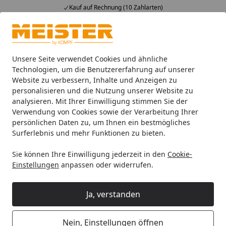
Kauf auf Rechnung (10 Zahlarten)
Alle Produkte
Mein Konto
Wunschl
Ein
4,93
/ 5
Suchen
Unsere Seite verwendet Cookies und ähnliche
Technologien, um die Benutzererfahrung auf unserer
Website zu verbessern, Inhalte und Anzeigen zu
Zubehör
Meister Zubehör für Böden
Meister Treppenkan
Startseite
personalisieren und die Nutzung unserer Website zu
MEISTER Treppenkante Parkett U-
analysieren. Mit Ihrer Einwilligung stimmen Sie der
Verwendung von Cookies sowie der Verarbeitung Ihrer
Profil 2150 x 13 mm 9009
persönlichen Daten zu, um Ihnen ein bestmögliches
Nussbaum amerikanisch lebhaft
Surferlebnis und mehr Funktionen zu bieten.
ultramattlackiert
Sie können Ihre Einwilligung jederzeit in den
Cookie-
Einstellungen
anpassen oder widerrufen.
Ja, verstanden
Nein, Einstellungen öffnen