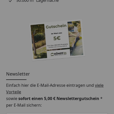
50.000 m² Lagerfläche
Newsletter
Einfach hier die E-Mail-Adresse eintragen und
viele
Vorteile
sowie
sofort einen 5,00 € Newslettergutschein
*
per E-Mail sichern:
Keine Eingabe erforderlich
Eingabe erforderlich
E-Mail *