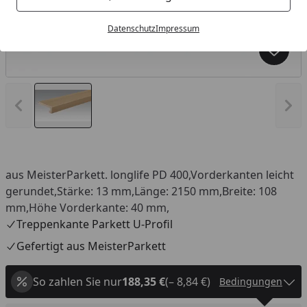
Datenschutz
Impressum
Produk
Vorheriges Bild anzeigen
Näc
aus MeisterParkett. longlife PD 400,Vorderkanten leicht
gerundet,Stärke: 13 mm,Länge: 2150 mm,Breite: 108
mm,Höhe Vorderkante: 40 mm,
Treppenkante Parkett U-Profil
Gefertigt aus MeisterParkett
So zahlen Sie nur
188,35 €
(– 8,84 €)
Bedingungen