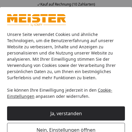
Kauf auf Rechnung (10 Zahlarten)
Alle Produkte
Mein Konto
Wunschl
Ein
4,93
/ 5
Suchen
Unsere Seite verwendet Cookies und ähnliche
Technologien, um die Benutzererfahrung auf unserer
Website zu verbessern, Inhalte und Anzeigen zu
Zubehör
Meister Zubehör für Böden
Meister Treppenkan
Startseite
personalisieren und die Nutzung unserer Website zu
MEISTER Treppenkante Parkett U-
analysieren. Mit Ihrer Einwilligung stimmen Sie der
Verwendung von Cookies sowie der Verarbeitung Ihrer
Profil 2150 x 13 mm 9015 Eiche
persönlichen Daten zu, um Ihnen ein bestmögliches
authentic Optik gelaugt
Surferlebnis und mehr Funktionen zu bieten.
ultramattlackiert
Sie können Ihre Einwilligung jederzeit in den
Cookie-
Einstellungen
anpassen oder widerrufen.
Ja, verstanden
Nein, Einstellungen öffnen