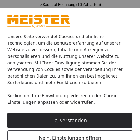
Kauf auf Rechnung (10 Zahlarten)
Alle Produkte
Mein Konto
Wunschl
Ein
4,93
/ 5
Suchen
Unsere Seite verwendet Cookies und ähnliche
Technologien, um die Benutzererfahrung auf unserer
Website zu verbessern, Inhalte und Anzeigen zu
Leisten
Meister Deckenleisten
Meister Deckenabschlussl
Startseite
personalisieren und die Nutzung unserer Website zu
MEISTER Deckenabschlussleiste
analysieren. Mit Ihrer Einwilligung stimmen Sie der
Verwendung von Cookies sowie der Verarbeitung Ihrer
19/38 mm Whiteline 4074 - 2380
persönlichen Daten zu, um Ihnen ein bestmögliches
mm
Surferlebnis und mehr Funktionen zu bieten.
Sie können Ihre Einwilligung jederzeit in den
Cookie-
Einstellungen
anpassen oder widerrufen.
Ja, verstanden
Nein, Einstellungen öffnen