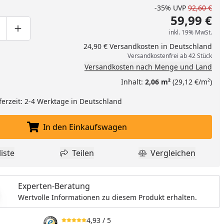
-35%
UVP
92,60 €
59,99 €
inkl. 19% MwSt.
ge um eins verringern
duktmenge manuell eingeben
Produktmenge um eins erhöhen
24,90 € Versandkosten in Deutschland
Versandkostenfrei ab 42 Stück
Versandkosten nach Menge und Land
Inhalt:
2,06 m²
(29,12 €/m²)
ferzeit: 2-4 Werktage in Deutschland
In den Einkaufswagen
In den Einkaufswagen legen
iste
Teilen
Vergleichen
dukt zur Wunschliste hinzufügen
Teilen
Produkt Vergle
Experten-Beratung
Wertvolle Informationen zu diesem Produkt erhalten.
4,93
/ 5