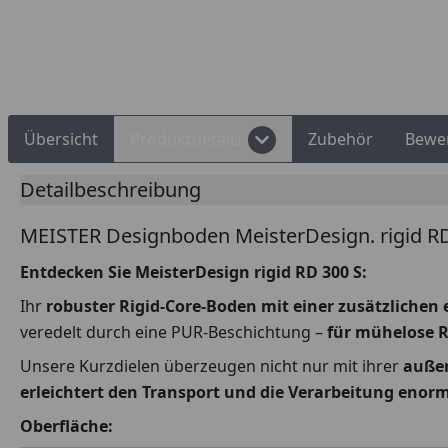
Rechnungskauf
Montageservice
Übersicht
Produktdetails
Zubehör
Bewe
Detailbeschreibung
MEISTER Designboden MeisterDesign. rigid RD
Entdecken Sie MeisterDesign rigid RD 300 S
:
Ihr
robuster Rigid-Core-Boden mit einer zusätzlichen
veredelt durch eine PUR-Beschichtung –
für mühelose 
Unsere Kurzdielen überzeugen nicht nur mit ihrer
außer
erleichtert den Transport und die Verarbeitung enorm
Oberfläche: