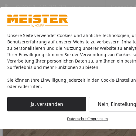
Hotline
07051 / 9 22 22
Kontakt
Mo-Fr. 8-16 Uhr
Kontakt
Eigene Montage-Teams
Unsere Seite verwendet Cookies und ähnliche Technologien, u
Benutzererfahrung auf unserer Website zu verbessern, Inhalt
zu personalisieren und die Nutzung unserer Website zu analys
Böden
Paneele
Leisten
Zubehör
Sale & Aktionswaren
Ihrer Einwilligung stimmen Sie der Verwendung von Cookies s
Verarbeitung Ihrer persönlichen Daten zu, um Ihnen ein best
Böden
Meister Designböden
MeisterDesign. rigid
Mei
Surferlebnis und mehr Funktionen zu bieten.
Startseite
MEISTER Designboden rigid RD 300 S Eiche Westwood 7396 -
Sie können Ihre Einwilligung jederzeit in den
Cookie-Einstellu
oder widerrufen.
Ja, verstanden
Nein, Einstellun
Datenschutz
Impressum