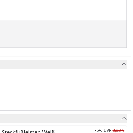
-5%
UVP
8,33 €
 Steckfußleisten Weiß