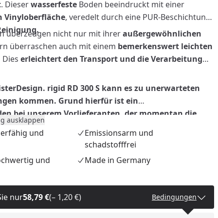
t
. Dieser
wasserfeste
Boden beeindruckt mit einer
n
Vinyloberfläche
, veredelt durch eine PUR-Beschichtung
Reinigung.
n überzeugen nicht nur mit ihrer
außergewöhnlichen
ern überraschen auch mit einem
bemerkenswert leichten
.
Dies
erleichtert den Transport und die Verarbeitung
sterDesign. rigid RD 300 S kann es zu unerwarteten
ngen kommen. Grund hierfür ist ein
en bei unserem Vorlieferanten, der momentan die
g ausklappen
ung stark beeinträchtigt.
erfähig und
Emissionsarm und
schadstofffrei
hochwertig und
Made in Germany
nzufügen
Sie nur
58,79 €
(– 1,20 €)
Bedingungen