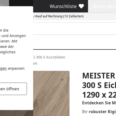
Wunschliste
Meine Bes
Wunschliste
Meine Beste
Kauf auf Rechnung (10 Zahlarten)
m die
e und Anzeigen
ieren. Mit
owie der
mögliches
sterDesign. rigid RD 300 S Kurzdielen
 1290 x 228 x 5,5 mm
ngen
anpassen
MEISTER
300 S Ei
gen öffnen
1290 x 2
Entdecken Sie Me
Ihr
robuster Rig