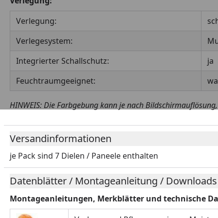
Verlegung:
Verlegung:
sc
Verlegesystem:
Mu
Integrierter Schallschutz:
ja
Feuchtraumgeeignet:
wa
HINWEIS: Die Farbgebung kann je nach Bildschirmauflösung, D
Versandinformationen
je Pack sind 7 Dielen / Paneele enthalten
Datenblätter / Montageanleitung / Downloads
Montageanleitungen, Merkblätter und technische Da