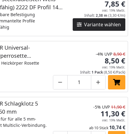
7,85 €
hfähig) 2222 DF Profil 14
inkl. 19% MwSt.
MK/16MK_NEUE Länge
tbare Befestigung
Inhalt:
2,38 m
(3,30 €/m)
mmantelte Profile
Variante wählen
fähig
R Universal-
-4%
UVP
8,90 €
perrosette
8,50 €
off (1 Stk = 1 VPE à
e Heizkörper Rosette
inkl. 19% MwSt.
 Stk) Chrom 2035
Inhalt:
1 Pack
(8,50 €/Pack)
Produktmenge um eins verringe
Produktmenge manuell
Produktmenge 
In den 
otz 5
-5%
UVP
11,90 €
- 150 mm
11,30 €
für für alle 5 mm-
inkl. 19% MwSt.
t Multiclic-Verbindung.
10,74 €
ab 10 Stück