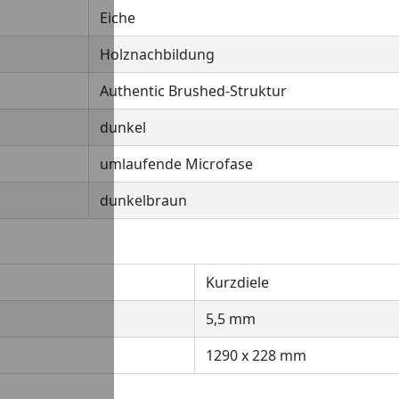
Eiche
Holznachbildung
Authentic Brushed-Struktur
dunkel
umlaufende Microfase
dunkelbraun
Kurzdiele
5,5 mm
1290 x 228 mm