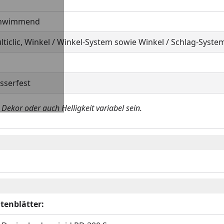
hwimmend
lticlic, Winkel / Winkel-System sowie Winkel / Schlag-Syste
sserfest
ekor oder auch Helligkeit variabel sein.
tenblätter: