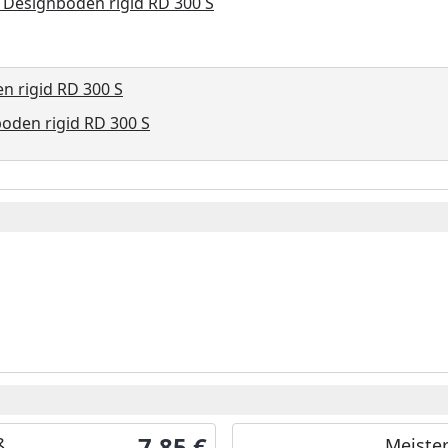
 Designboden rigid RD 300 S
n rigid RD 300 S
oden rigid RD 300 S
7,85 €
ß
Meister