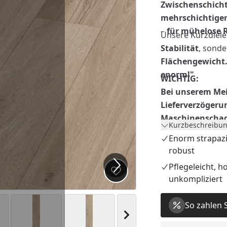
Zwischenschich
mehrschichtige
–
für mühelose 
Unsere Kurzdiele
Stabilität
, sond
Flächengewicht
enorm!"
WICHTIG:
Bei unserem Mei
Lieferverzögeru
Maschinenschad
Kurzbeschreibun
Rohstoffversorg
Enorm strapazi
robust
Pflegeleicht, 
Produkt zur Wunschliste hi
unkompliziert
So zahlen 
Nächstes Bild anzeigen