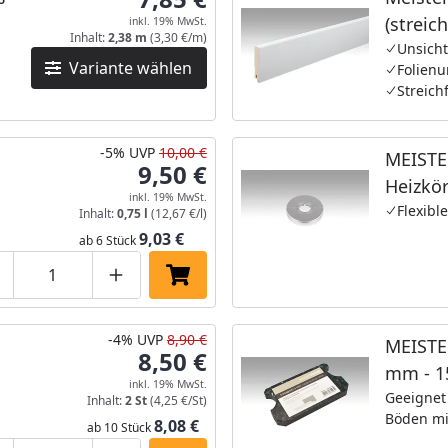
(streic
inkl. 19% MwSt.
Inhalt:
2,38 m
(3,30 €/m)
MK/15
Unsich
Variante wählen
Folienu
Streich
-5%
UVP
10,00 €
MEISTE
9,50 €
Heizkör
inkl. 19% MwSt.
Kunstst
Flexibl
Inhalt:
0,75 l
(12,67 €/l)
9,03 €
2
ab 6 Stück
roduktmenge um eins verringern
Produktmenge manuell eingeben
Produktmenge um eins erhöhen
In den Einkaufswagen legen
-4%
UVP
8,90 €
MEISTER Schlagkl
8,50 €
mm 
inkl. 19% MwSt.
Geeignet 
Inhalt:
2 St
(4,25 €/St)
Böden mi
8,08 €
ab 10 Stück