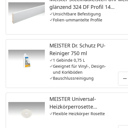
glänzend 324 DF Profil 14
MK/15MK/16MK
Unsichtbare Befestigung
Folien-ummantelte Profile
MEISTER Dr. Schutz PU-
Reiniger 750 ml
1 Gebinde 0,75 L
Geeignet für Vinyl-, Design-
und Korkböden
Bauschlussreinigung
P
MEISTER Universal-
Heizkörperrosette
Kunststoff (1 Stk = 1 VPE à
Flexible Heizkörper Rosette
2 Stk) Weiss 2043