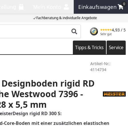
0
tellung
Mein Konto
Einkaufswagen
llung
Mein Konto
Einkaufswagen
Fachberatung & individuelle Angebote
4,93
/ 5
Produkt suchen
Sehr gut
Tipps & Tricks
Service
Artikel-Nr.:
4114734
 Designboden rigid RD
che Westwood 7396 -
28 x 5,5 mm
isterDesign rigid RD 300 S
:
id-Core-Boden mit einer zusätzlichen elastischen