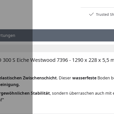
Deutschlands bester Händler
Trusted S
rtungen
 300 S Eiche Westwood 7396 - 1290 x 228 x 5,5
 elastischen Zwischenschicht
. Dieser
wasserfeste
Boden be
Reinigung.
gewöhnlichen Stabilität
, sondern überraschen auch mit
!"