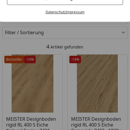
Ihre Artikelübersicht
Datenschutz
Impressum
Kategorien
Filter / Sortierung
4
Artikel gefunden
Bestseller
-14%
-14%
Produkt am Lager
Produkt am Lager
MEISTER Designboden
MEISTER Designboden
rigid RL 400 S Eiche
rigid RL 400 S Eiche