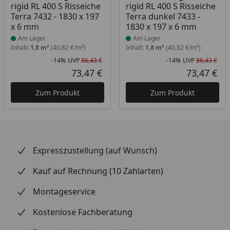
rigid RL 400 S Risseiche
rigid RL 400 S Risseiche
Terra 7432 - 1830 x 197
Terra dunkel 7433 -
x 6 mm
1830 x 197 x 6 mm
Am Lager
Am Lager
Inhalt:
1,8 m²
(40,82 €/m²)
Inhalt:
1,8 m²
(40,82 €/m²)
-14%
UVP
86,43 €
-14%
UVP
86,43 €
Rabatt in Prozent
Ursprünglicher Preis
Rab
Urs
73,47 €
73,47 €
Aktueller Preis
Akt
Zum Produkt
Zum Produkt
Expresszustellung (auf Wunsch)
Kauf auf Rechnung (10 Zahlarten)
Montageservice
Kostenlose Fachberatung