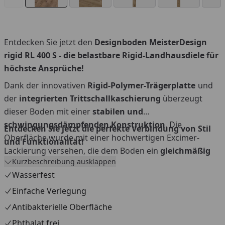
Entdecken Sie jetzt den
Designboden MeisterDesign
rigid RL 400 S
- die belastbare Rigid-Landhausdiele für
höchste Ansprüche!
Dank der innovativen
Rigid-Polymer-Trägerplatte
und
der
integrierten
Trittschallkaschierung
überzeugt
dieser Boden mit einer
stabilen
und
schwingungsdämpfenden
Konstruktion
. Die
Entdecken Sie jetzt die perfekte Verbindung von Stil
Oberfläche wurde mit einer hochwertigen Excimer-
und Funktionalität!
Lackierung versehen, die dem Boden ein
gleichmäßig
Kurzbeschreibung ausklappen
mattes Finish
verleiht. Mit seinem schicken
Wasserfest
Landhausdielenformat setzt der RL 400 S zudem
aktuelle Trends
. Die dezente
umlaufende Microfase
Einfache Verlegung
unterstreicht den edlen Gesamteindruck dieses Bodens.
Antibakterielle Oberfläche
Phthalat frei