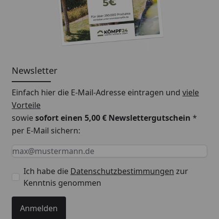
Gesamtstärke:
6 mm
Deckmaß:
1830 x 197 mm
Verlegung:
Newsletter
Verlegung:
schwimmend
Verlegesystem:
Multiclic, Winkel / Winkel-
Einfach hier die E-Mail-Adresse eintragen und
viele
System sowie Winkel /
Vorteile
Schlag-System
sowie
sofort einen 5,00 € Newslettergutschein
*
per E-Mail sichern:
Integrierter
ja
Schallschutz:
Keine Eingabe erforderlich
Eingabe erforderlich
E-Mail *
Feuchtraumgeeignet:
wasserfest
Ich habe die
Datenschutzbestimmungen
zur
Kenntnis genommen
HINWEIS: Die Farbgebung kann je nach
Bildschirmauflösung, Dekor oder auch Helligkeit variabel
Anmelden
sein.