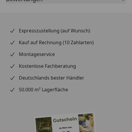
Entdecken Sie jetzt die perfekte Verbindung von
Stil und Funktionalität!
Oberfläche:
Expresszustellung (auf Wunsch)
Dekor:
Eiche
Kauf auf Rechnung (10 Zahlarten)
Erscheinungsbild:
Holznachbildung
Montageservice
Struktur:
Woodfinish-Matt-Struktur
Kostenlose Fachberatung
Farbbereich:
mittel
Deutschlands bester Händler
Fugenbild:
umlaufende Microfase
50.000 m² Lagerfläche
Grundfarbe:
braun
Abmessung:
Format:
Landhausdiele