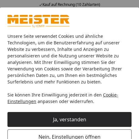
Kauf auf Rechnung (10 Zahlarten)
Alle Produkte
Mein Konto
Wunschl
Ein
4,93
/ 5
Suchen
Unsere Seite verwendet Cookies und ähnliche
Technologien, um die Benutzererfahrung auf unserer
Website zu verbessern, Inhalte und Anzeigen zu
Böden
Meister Designböden
MeisterDesign. rigid
Mei
Startseite
personalisieren und die Nutzung unserer Website zu
MEISTER Designboden rigid RL 400 S
analysieren. Mit Ihrer Einwilligung stimmen Sie der
Verwendung von Cookies sowie der Verarbeitung Ihrer
Risseiche Terra 7432 - 1830 x 197 x 6
persönlichen Daten zu, um Ihnen ein bestmögliches
mm
Surferlebnis und mehr Funktionen zu bieten.
Sie können Ihre Einwilligung jederzeit in den
Cookie-
Einstellungen
anpassen oder widerrufen.
Ja, verstanden
Nein, Einstellungen öffnen