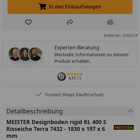
In den Einkaufswagen
In den Einkaufswagen legen
Produkt zur Wunschliste hinzufügen
Teilen
Produkt Ver
Artikel-Nr.: 3742419
Experten-Beratung
Wertvolle Informationen zu diesem
Produkt erhalten.
4,93
/ 5
Trusted Shops Käuferschutz
Detailbeschreibung
MEISTER Designboden rigid RL 400 S
Risseiche Terra 7432 - 1830 x 197 x 6
mm