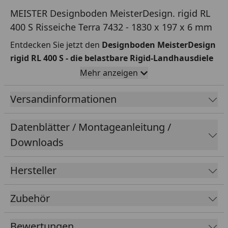
MEISTER Designboden MeisterDesign. rigid RL
400 S Risseiche Terra 7432 - 1830 x 197 x 6 mm
Entdecken Sie jetzt den
Designboden MeisterDesign
rigid RL 400 S
- die belastbare Rigid-Landhausdiele
für höchste Ansprüche!
Mehr anzeigen
Dank der innovativen
Rigid-Polymer-Trägerplatte
Versandinformationen
und der
integrierten
Trittschallkaschierung
überzeugt dieser Boden mit einer
stabilen
und
Datenblätter / Montageanleitung /
schwingungsdämpfenden
Konstruktion
. Die
Downloads
Oberfläche wurde mit einer hochwertigen Excimer-
Lackierung versehen, die dem Boden
ein
gleichmäßig mattes Finish
verleiht. Mit seinem
Hersteller
schicken
Landhausdielenformat setzt der RL 400 S
zudem aktuelle Trends
. Die dezente
umlaufende
Zubehör
Microfase
unterstreicht den edlen Gesamteindruck
dieses Bodens.
Bewertungen