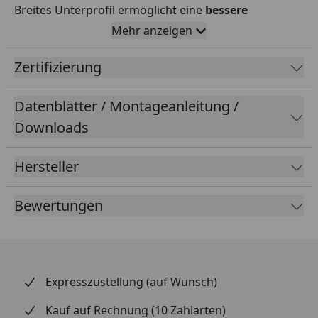
Breites Unterprofil ermöglicht eine
bessere
Befestigung
am Untergrund. Zur Anpassung an
Mehr anzeigen
angrenzende niedrigere Flächen oder Bodenbeläge
(z.B. Teppich, Linoleum ...). Höhenunterschiede
Zertifizierung
von
2,5 bis 7 mm
sind überbrückbar.
Datenblätter / Montageanleitung /
Downloads
Oberfläche
Hersteller
Dekor
Silber eloxiert
Trägermaterial
Aluminium
Bewertungen
Abmessung
Expresszustellung (auf Wunsch)
Deckmaß
2700 x 35 mm
Kauf auf Rechnung (10 Zahlarten)