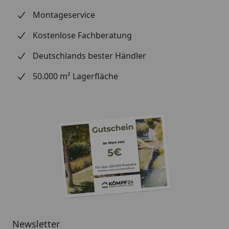
Montageservice
Verlegung
Kostenlose Fachberatung
Verlegung
Schraubsystem
Deutschlands bester Händler
50.000 m² Lagerfläche
HINWEIS: Die Farbgebung kann je nach
Bildschirmauflösung, Dekor oder auch Helligkeit
variabel sein.
Newsletter