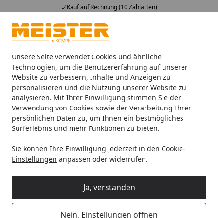
Kauf auf Rechnung (10 Zahlarten)
Alle Produkte
Mein Konto
Wunschl
Ein
4,93
/ 5
Suchen
Unsere Seite verwendet Cookies und ähnliche
Technologien, um die Benutzererfahrung auf unserer
Website zu verbessern, Inhalte und Anzeigen zu
Zubehör
Meister Zubehör für Böden
Meister Anpassung
Startseite
personalisieren und die Nutzung unserer Website zu
MEISTER Anpassungsprofil Typ 100
analysieren. Mit Ihrer Einwilligung stimmen Sie der
Verwendung von Cookies sowie der Verarbeitung Ihrer
Silber eloxiert 220 - 2700 mm
persönlichen Daten zu, um Ihnen ein bestmögliches
Surferlebnis und mehr Funktionen zu bieten.
Sie können Ihre Einwilligung jederzeit in den
Cookie-
Einstellungen
anpassen oder widerrufen.
Ja, verstanden
Nein, Einstellungen öffnen