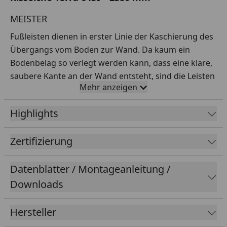
MEISTER
Fußleisten dienen in erster Linie der Kaschierung des
Übergangs vom Boden zur Wand. Da kaum ein
Bodenbelag so verlegt werden kann, dass eine klare,
saubere Kante an der Wand entsteht, sind die Leisten
Mehr anzeigen
in beinahe jedem Raum zu finden.
Highlights
Ob klassisch weiß, natürliche Holz-Optik oder bunt
bemalt – richtig kombiniert, sorgen sie für
Zertifizierung
spannende Akzente.
Oberfläche:
Datenblätter / Montageanleitung /
Dekor:
Downloads
Erscheinungsbild:
Hersteller
Farbbereich: