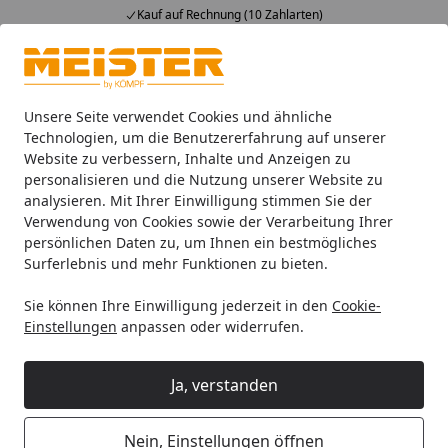
Kauf auf Rechnung (10 Zahlarten)
Alle Produkte
Mein Konto
Wunschl
Ein
4,93
/ 5
Suchen
Unsere Seite verwendet Cookies und ähnliche
Technologien, um die Benutzererfahrung auf unserer
Website zu verbessern, Inhalte und Anzeigen zu
Leisten
Fußleisten
Meister Dekorgleiche Fussleisten
M
Startseite
personalisieren und die Nutzung unserer Website zu
MEISTER Fussleiste Profil 20 PK
analysieren. Mit Ihrer Einwilligung stimmen Sie der
Verwendung von Cookies sowie der Verarbeitung Ihrer
Risseiche Terra 6439 - 2380 mm
persönlichen Daten zu, um Ihnen ein bestmögliches
Surferlebnis und mehr Funktionen zu bieten.
Sie können Ihre Einwilligung jederzeit in den
Cookie-
Einstellungen
anpassen oder widerrufen.
Ja, verstanden
Nein, Einstellungen öffnen