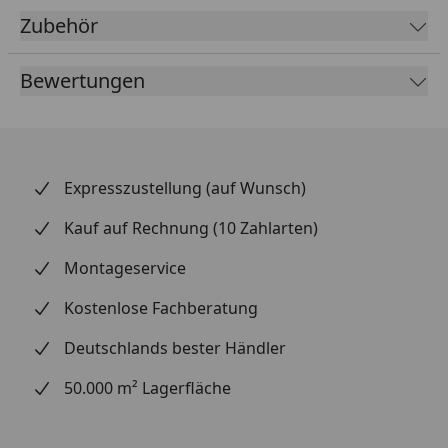
Zubehör
Grundfarbe:
Bewertungen
Verlegung:
Verlegung:
Montage mit Befestigungsklipp /
Schrauben oder Nageln / Kleben
mit silikonfreien Montagekleber
Expresszustellung (auf Wunsch)
Profilart:
eckig
Kauf auf Rechnung (10 Zahlarten)
Abmessung:
Montageservice
Gesamtstärke:
Kostenlose Fachberatung
Deckmaß:
Deutschlands bester Händler
50.000 m² Lagerfläche