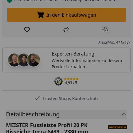
In den Einkaufswagen
In den Einkaufswagen legen
Produkt zur Wunschliste hinzufügen
Teilen
Produkt Ver
Artikel-Nr.: 4119487
Experten-Beratung
Wertvolle Informationen zu diesem
Produkt erhalten.
4,93
/ 5
Trusted Shops Käuferschutz
Detailbeschreibung
MEISTER Fussleiste Profil 20 PK
Risseiche Terra 6439 - 2380 mm