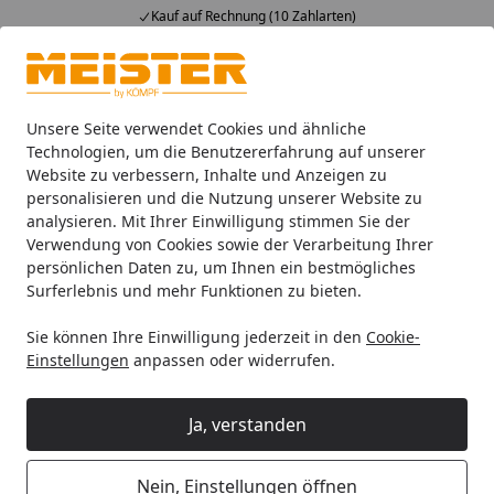
Kauf auf Rechnung (10 Zahlarten)
Alle Produkte
Mein Konto
Wunschl
Ein
4,93
/ 5
Suchen
Unsere Seite verwendet Cookies und ähnliche
Technologien, um die Benutzererfahrung auf unserer
Website zu verbessern, Inhalte und Anzeigen zu
Zubehör
Meister Zubehör für Böden
Meister Unterlagsm
Startseite
personalisieren und die Nutzung unserer Website zu
MEISTER PE-Folie 0,12mm - 4 Stk. 4
analysieren. Mit Ihrer Einwilligung stimmen Sie der
Verwendung von Cookies sowie der Verarbeitung Ihrer
m x 6 m = 96 m²
persönlichen Daten zu, um Ihnen ein bestmögliches
Surferlebnis und mehr Funktionen zu bieten.
Sie können Ihre Einwilligung jederzeit in den
Cookie-
Einstellungen
anpassen oder widerrufen.
Ja, verstanden
Nein, Einstellungen öffnen