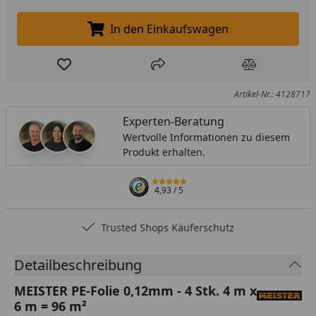
In den Einkaufswagen
In den Einkaufswagen legen
Produkt zur Wunschliste hinzufügen
Teilen
Produkt Ver
Artikel-Nr.: 4128717
Experten-Beratung
Wertvolle Informationen zu diesem
Produkt erhalten.
4,93
/ 5
Trusted Shops Käuferschutz
Detailbeschreibung
MEISTER PE-Folie 0,12mm - 4 Stk. 4 m x
6 m = 96 m²