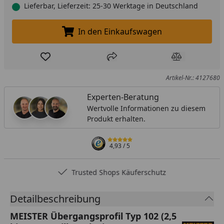
Lieferbar, Lieferzeit: 25-30 Werktage in Deutschland
In den Einkaufswagen
In den Einkaufswagen legen
Produkt zur Wunschliste hinzufügen
Teilen
Produkt Ver
Artikel-Nr.: 4127680
Experten-Beratung
Wertvolle Informationen zu diesem
Produkt erhalten.
4,93
/ 5
Trusted Shops Käuferschutz
Detailbeschreibung
MEISTER Übergangsprofil Typ 102 (2,5