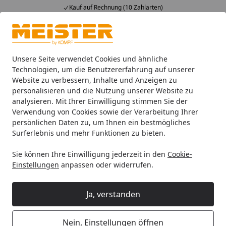
Kauf auf Rechnung (10 Zahlarten)
Alle Produkte
Mein Konto
Wunschl
Ein
4,93
/ 5
Suchen
Unsere Seite verwendet Cookies und ähnliche
Technologien, um die Benutzererfahrung auf unserer
Website zu verbessern, Inhalte und Anzeigen zu
Zubehör
Meister Zubehör für Böden
Meister Übergangs
Startseite
personalisieren und die Nutzung unserer Website zu
MEISTER Übergangsprofil Typ 102
analysieren. Mit Ihrer Einwilligung stimmen Sie der
Verwendung von Cookies sowie der Verarbeitung Ihrer
(2,5 bis 7 mm) Silber eloxiert 220 -
persönlichen Daten zu, um Ihnen ein bestmögliches
2700 x 30 mm
Surferlebnis und mehr Funktionen zu bieten.
Sie können Ihre Einwilligung jederzeit in den
Cookie-
Einstellungen
anpassen oder widerrufen.
Ja, verstanden
Nein, Einstellungen öffnen