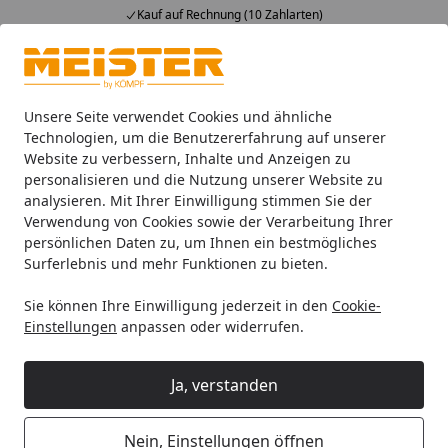
Kauf auf Rechnung (10 Zahlarten)
Alle Produkte
Mein Konto
Wunschl
Ein
4,93
/ 5
Suchen
Unsere Seite verwendet Cookies und ähnliche
Technologien, um die Benutzererfahrung auf unserer
Website zu verbessern, Inhalte und Anzeigen zu
Leisten
Fußleisten
Meister Dekorgleiche Fussleisten
M
Startseite
personalisieren und die Nutzung unserer Website zu
MEISTER Fußleiste Profil 3 PK Ahorn
analysieren. Mit Ihrer Einwilligung stimmen Sie der
Verwendung von Cookies sowie der Verarbeitung Ihrer
202 für Laminatböden - 2380 x 60 x
persönlichen Daten zu, um Ihnen ein bestmögliches
20 mm
Surferlebnis und mehr Funktionen zu bieten.
Sie können Ihre Einwilligung jederzeit in den
Cookie-
Einstellungen
anpassen oder widerrufen.
Ja, verstanden
Nein, Einstellungen öffnen