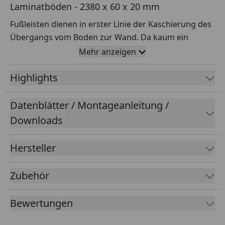
Laminatböden - 2380 x 60 x 20 mm
Fußleisten dienen in erster Linie der Kaschierung des
Übergangs vom Boden zur Wand. Da kaum ein
Bodenbelag so verlegt werden kann, dass eine klare,
Mehr anzeigen
saubere Kante an der Wand entsteht, sind die Leisten
in beinahe jedem Raum zu finden.
Highlights
Ob klassisch weiß, natürliche Holz-Optik oder bunt
Datenblätter / Montageanleitung /
bemalt – richtig kombiniert, sorgen sie für
Downloads
spannende Akzente.
Oberfläche:
Hersteller
Dekor:
Ahorn
Zubehör
Erscheinungsbild:
Holznachbildung
Bewertungen
Farbbereich:
hell