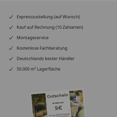
Grundfarbe:
hellbraun
Verlegung:
Expresszustellung (auf Wunsch)
Verlegung:
Montage mit Befestigungsklipp /
Kauf auf Rechnung (10 Zahlarten)
Schrauben oder Nageln / Kleben
Montageservice
mit silikonfreien Montagekleber
Kostenlose Fachberatung
Profilart:
eckig
Deutschlands bester Händler
Abmessung:
50.000 m² Lagerfläche
Gesamtstärke:
20 mm
Deckmaß:
2380 x 60 mm