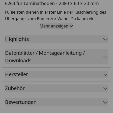
6263 für Laminatböden - 2380 x 60 x 20 mm
Fußleisten dienen in erster Linie der Kaschierung des
Übergangs vom Boden zur Wand. Da kaum ein
Bodenbelag so verlegt werden kann, dass eine klare,
Mehr anzeigen
saubere Kante an der Wand entsteht, sind die Leisten
in beinahe jedem Raum zu finden.
Highlights
Ob klassisch weiß, natürliche Holz-Optik oder bunt
Datenblätter / Montageanleitung /
bemalt – richtig kombiniert, sorgen sie für
Downloads
spannende Akzente.
Oberfläche:
Hersteller
Dekor:
Eiche
Zubehör
Erscheinungsbild:
Holznachbildung
Bewertungen
Farbbereich:
mittel