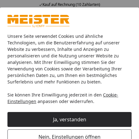
Kauf auf Rechnung (10 Zahlarten)
Alle Produkte
Mein Konto
Wunschl
Ein
4,93
/ 5
Suchen
Unsere Seite verwendet Cookies und ähnliche
Technologien, um die Benutzererfahrung auf unserer
Website zu verbessern, Inhalte und Anzeigen zu
Leisten
Fußleisten
Meister Dekorgleiche Fussleisten
M
Startseite
personalisieren und die Nutzung unserer Website zu
MEISTER Fussleiste Profil 3 PK EH
analysieren. Mit Ihrer Einwilligung stimmen Sie der
Verwendung von Cookies sowie der Verarbeitung Ihrer
Eiche graubraun 1274 - 2380 mm
persönlichen Daten zu, um Ihnen ein bestmögliches
Surferlebnis und mehr Funktionen zu bieten.
Sie können Ihre Einwilligung jederzeit in den
Cookie-
Einstellungen
anpassen oder widerrufen.
Ja, verstanden
Nein, Einstellungen öffnen