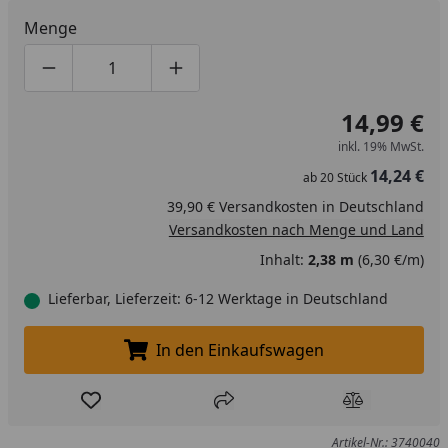
Menge
Produktmenge um eins verringern
Produktmenge manuell eingeben
Produktmenge um eins erhöhen
14,99 €
inkl. 19% MwSt.
14,24 €
ab
20
Stück
39,90 € Versandkosten in Deutschland
Versandkosten nach Menge und Land
Inhalt:
2,38 m
(6,30 €/m)
Lieferbar, Lieferzeit: 6-12 Werktage in Deutschland
In den Einkaufswagen
In den Einkaufswagen legen
Produkt zur Wunschliste hinzufügen
Teilen
Produkt Ver
Artikel-Nr.: 3740040