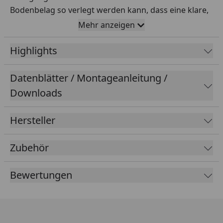
Bodenbelag so verlegt werden kann, dass eine klare,
saubere Kante an der Wand entsteht, sind die Leisten
Mehr anzeigen
in beinahe jedem Raum zu finden.
Highlights
Ob klassisch weiß, natürliche Holz-Optik oder bunt
bemalt – richtig kombiniert, sorgen sie für
Datenblätter / Montageanleitung /
spannende Akzente.
Downloads
Oberfläche:
Hersteller
Dekor:
Erscheinungsbild:
Zubehör
Farbbereich:
Bewertungen
Grundfarbe:
Verlegung: