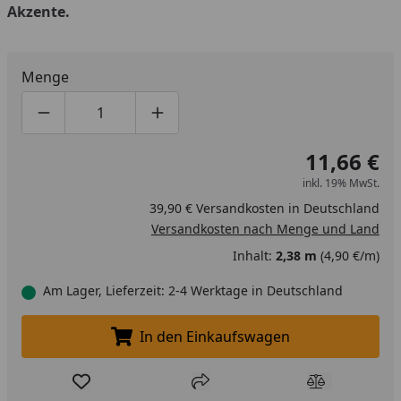
Akzente.
Menge
Produktmenge um eins verringern
Produktmenge manuell eingeben
Produktmenge um eins erhöhen
11,66 €
inkl. 19% MwSt.
39,90 € Versandkosten in Deutschland
Versandkosten nach Menge und Land
Inhalt:
2,38 m
(4,90 €/m)
Am Lager, Lieferzeit: 2-4 Werktage in Deutschland
In den Einkaufswagen
In den Einkaufswagen legen
Produkt zur Wunschliste hinzufügen
Teilen
Produkt Ver