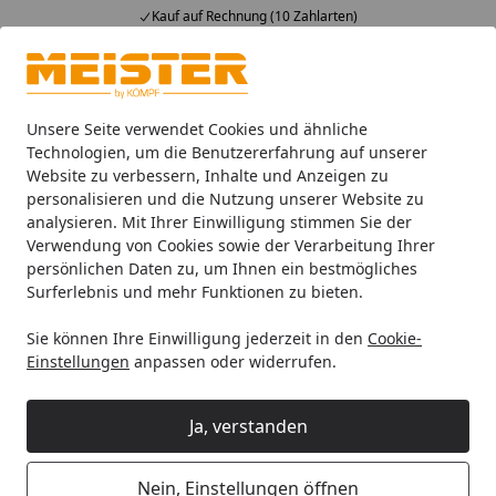
Kauf auf Rechnung (10 Zahlarten)
Alle Produkte
Mein Konto
Wunschl
Ein
4,93
/ 5
Suchen
Unsere Seite verwendet Cookies und ähnliche
Technologien, um die Benutzererfahrung auf unserer
Website zu verbessern, Inhalte und Anzeigen zu
Leisten
Fußleisten
Meister Dekorgleiche Fussleisten
R
Startseite
personalisieren und die Nutzung unserer Website zu
RESTPOSTEN SALE MEISTER
analysieren. Mit Ihrer Einwilligung stimmen Sie der
Verwendung von Cookies sowie der Verarbeitung Ihrer
Fussleiste Profil 3 PK Fjordeiche
persönlichen Daten zu, um Ihnen ein bestmögliches
grau 6847 - 2380 mm
Surferlebnis und mehr Funktionen zu bieten.
Sie können Ihre Einwilligung jederzeit in den
Cookie-
Einstellungen
anpassen oder widerrufen.
Ja, verstanden
Nein, Einstellungen öffnen