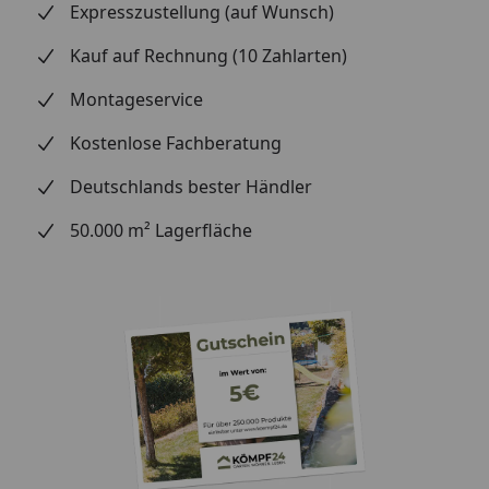
Expresszustellung (auf Wunsch)
Verlegung:
Montage mit Befestigungsklipp /
Schrauben oder Nageln / Kleben
Kauf auf Rechnung (10 Zahlarten)
mit silikonfreien Montagekleber
Montageservice
Profilart:
eckig
Kostenlose Fachberatung
Abmessung:
Deutschlands bester Händler
Gesamtstärke:
50.000 m² Lagerfläche
Deckmaß: