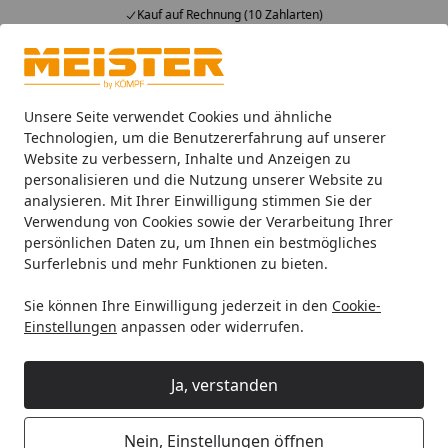
Kauf auf Rechnung (10 Zahlarten)
Alle Produkte
Mein Konto
Wunschl
Ein
4,93
/ 5
Suchen
Unsere Seite verwendet Cookies und ähnliche
Technologien, um die Benutzererfahrung auf unserer
Website zu verbessern, Inhalte und Anzeigen zu
Wie funktioniert die Ausfuhr in die Schweiz?
Startseite
personalisieren und die Nutzung unserer Website zu
Wie funktioniert die Ausfuhr in die
analysieren. Mit Ihrer Einwilligung stimmen Sie der
Verwendung von Cookies sowie der Verarbeitung Ihrer
Schweiz?
persönlichen Daten zu, um Ihnen ein bestmögliches
Surferlebnis und mehr Funktionen zu bieten.
Produkte können auf verschiedene Weisen in die
Schweiz geliefert werden.
Sie können Ihre Einwilligung jederzeit in den
Cookie-
Einstellungen
anpassen oder widerrufen.
Vorgehensweise
1. Bestellung über unseren Schweizer Shop
Ja, verstanden
Über unseren Schweizer Shop
koempf24.ch
kann die
Bestellung Ihres Wunschproduktes schnell und einfach
Nein, Einstellungen öffnen