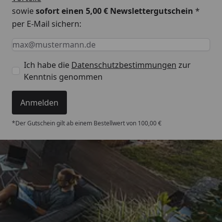
sowie
sofort einen 5,00 € Newslettergutschein
*
per E-Mail sichern:
Keine Eingabe erforderlich
Eingabe erforderlich
E-Mail *
Ich habe die
Datenschutzbestimmungen
zur
Kenntnis genommen
Anmelden
*Der Gutschein gilt ab einem Bestellwert von 100,00 €
Trusted Shops
4,93
/ 5