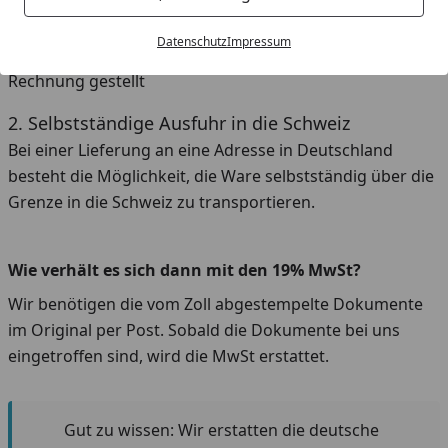
abgewickelt werden. Die Preise im
koempf24.ch
sind
Endpreis und beinhalten die gesetzliche MwSt. und Zoll-
Datenschutz
Impressum
Gebühren. Im Nachgang wird somit nichts mehr in
Rechnung gestellt
2. Selbstständige Ausfuhr in die Schweiz
Bei einer Lieferung an eine Adresse in Deutschland
besteht die Möglichkeit, die Ware selbstständig über die
Grenze in die Schweiz zu transportieren.
Wie verhält es sich dann mit den 19% MwSt?
Wir benötigen die vom Zoll abgestempelte Dokumente
im Original per Post. Sobald die Dokumente bei uns
eingetroffen sind, wird die MwSt erstattet.
Gut zu wissen: Wir erstatten die deutsche