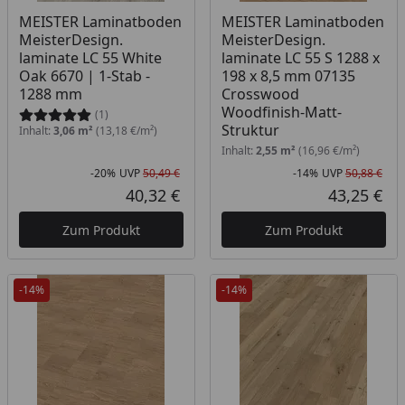
MEISTER Laminatboden
MEISTER Laminatboden
MeisterDesign.
MeisterDesign.
laminate LC 55 White
laminate LC 55 S 1288 x
Oak 6670 | 1-Stab -
198 x 8,5 mm 07135
1288 mm
Crosswood
Woodfinish-Matt-
(1)
Struktur
Inhalt:
3,06 m²
(13,18 €/m²)
Inhalt:
2,55 m²
(16,96 €/m²)
-20%
UVP
50,49 €
-14%
UVP
50,88 €
Rabatt in Prozent
Ursprünglicher Preis
Rab
Urs
40,32 €
43,25 €
Aktueller Preis
Akt
Zum Produkt
Zum Produkt
-14%
-14%