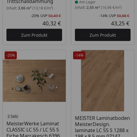
Trittschalldämmung
Am Lager
Inhalt:
2,55 m²
(16,96 €/m²)
Inhalt:
3,06 m²
(13,18 €/m²)
-20%
UVP
50,49 €
-14%
UVP
50,88 €
Rabatt in Prozent
Ursprünglicher Preis
Rab
Urs
40,32 €
43,25 €
Aktueller Preis
Akt
Zum Produkt
Zum Produkt
-20%
-14%
Produkt am Lager
2 Sets
Produkt am Lager
MEISTER Laminatboden
MeisterWerke Laminat
MeisterDesign.
CLASSIC LC 55 / LC 55 S
laminate LC 55 S 1288 x
Eiche Marrakesch 6396
198 x 8,5 mm 07147