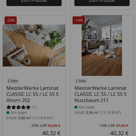
Zum Produkt
Zum Produkt
-20%
-14%
Produkt am Lager
2 Sets
Produkt am Lager
2 Sets
MeisterWerke Laminat
MeisterWerke Laminat
CLASSIC LC 55 / LC 55 S
CLASSIC LC 55 / LC 55 S
Ahorn 202
Nussbaum 211
(1)
Am Lager
Am Lager
Inhalt:
3,06 m²
(13,18 €/m²)
Inhalt:
3,06 m²
(13,18 €/m²)
-20%
UVP
50,49 €
-14%
UVP
47,43 €
Rabatt in Prozent
Ursprünglicher Preis
Rab
Urs
40,32 €
40,32 €