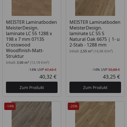
MEISTER Laminatboden
MEISTER Laminatboden
MeisterDesign.
MeisterDesign.
laminate LC 55 1288 x
laminate LC 55 S
198 x 7 mm 07135
Natural Oak 6675 | 1- u
Crosswood
2-Stab - 1288 mm
Woodfinish-Matt-
Inhalt:
2,55 m²
(16,96 €/m²)
Struktur
Inhalt:
3,06 m²
(13,18 €/m²)
-14%
UVP
47,43 €
-14%
UVP
50,88 €
Rabatt in Prozent
Ursprünglicher Preis
Rab
Urs
40,32 €
43,25 €
Aktueller Preis
Akt
Zum Produkt
Zum Produkt
-14%
-20%