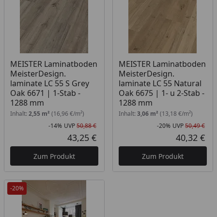
MEISTER Laminatboden
MEISTER Laminatboden
MeisterDesign.
MeisterDesign.
laminate LC 55 S Grey
laminate LC 55 Natural
Oak 6671 | 1-Stab -
Oak 6675 | 1- u 2-Stab -
1288 mm
1288 mm
Inhalt:
2,55 m²
(16,96 €/m²)
Inhalt:
3,06 m²
(13,18 €/m²)
-14%
UVP
50,88 €
-20%
UVP
50,49 €
Rabatt in Prozent
Ursprünglicher Preis
Rab
Urs
43,25 €
40,32 €
Aktueller Preis
Akt
Zum Produkt
Zum Produkt
-20%