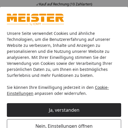
Fachberatung & individuelle Angebote
Alle Produkte
Mein Konto
Wunschl
Ein
4,93
/ 5
Suchen
Unsere Seite verwendet Cookies und ähnliche
Technologien, um die Benutzererfahrung auf unserer
Website zu verbessern, Inhalte und Anzeigen zu
Böden
Laminatböden
LC 55 (S) Kurzdielen
Startseite
personalisieren und die Nutzung unserer Website zu
MeisterDesign. laminate LC 55 (S)
analysieren. Mit Ihrer Einwilligung stimmen Sie der
Kurzdielen
Verwendung von Cookies sowie der Verarbeitung Ihrer
persönlichen Daten zu, um Ihnen ein bestmögliches
Surferlebnis und mehr Funktionen zu bieten.
Ihre Artikelübersicht
Sie können Ihre Einwilligung jederzeit in den
Cookie-
Einstellungen
anpassen oder widerrufen.
Kategorien
Ja, verstanden
Filter / Sortierung
19
Artikel gefunden
Nein, Einstellungen öffnen