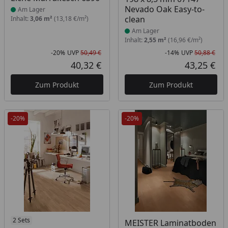
Nevado Oak Easy-to-
Am Lager
clean
Inhalt:
3,06 m²
(13,18 €/m²)
Am Lager
Inhalt:
2,55 m²
(16,96 €/m²)
-20%
UVP
50,49 €
-14%
UVP
50,88 €
Rabatt in Prozent
Ursprünglicher Preis
Rab
Urs
40,32 €
43,25 €
Aktueller Preis
Akt
Zum Produkt
Zum Produkt
-20%
-20%
2 Sets
MEISTER Laminatboden