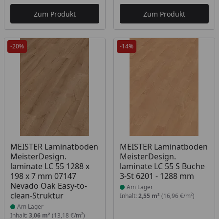
Aktueller Preis
Akt
Zum Produkt
Zum Produkt
-20%
-14%
Produkt am Lager
Produkt am Lager
MEISTER Laminatboden
MEISTER Laminatboden
MeisterDesign.
MeisterDesign.
laminate LC 55 1288 x
laminate LC 55 S Buche
198 x 7 mm 07147
3-St 6201 - 1288 mm
Nevado Oak Easy-to-
Am Lager
clean-Struktur
Inhalt:
2,55 m²
(16,96 €/m²)
Am Lager
Inhalt:
3,06 m²
(13,18 €/m²)