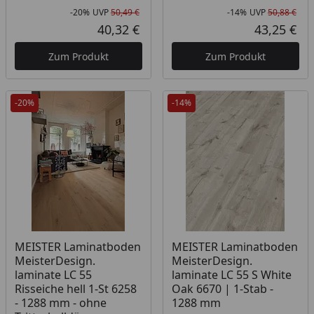
-20%
UVP
50,49 €
-14%
UVP
50,88 €
Rabatt in Prozent
Ursprünglicher Preis
Rab
Urs
40,32 €
43,25 €
Aktueller Preis
Akt
Zum Produkt
Zum Produkt
-20%
-14%
Produkt am Lager
MEISTER Laminatboden
MEISTER Laminatboden
MeisterDesign.
MeisterDesign.
laminate LC 55
laminate LC 55 S White
Risseiche hell 1-St 6258
Oak 6670 | 1-Stab -
- 1288 mm - ohne
1288 mm