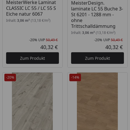
MeisterWerke Laminat
MeisterDesign.
CLASSIC LC 55 / LC 55 S
laminate LC 55 Buche 3-
Eiche natur 6067
St 6201 - 1288 mm -
ohne
Inhalt:
3,06 m²
(13,18 €/m²)
Trittschalldämmung
Inhalt:
3,06 m²
(13,18 €/m²)
-20%
UVP
50,49 €
-20%
UVP
50,49 €
Rabatt in Prozent
Ursprünglicher Preis
Rab
Urs
40,32 €
40,32 €
Aktueller Preis
Akt
Zum Produkt
Zum Produkt
-20%
-14%