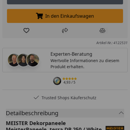
Muster anfordern
In den Einkaufswagen
In den Einkaufswagen legen
Produkt zur Wunschliste hinzufügen
Teilen
Produkt Ver
Artikel-Nr.: 4122531
Experten-Beratung
Wertvolle Informationen zu diesem
Produkt erhalten.
4,93
/ 5
Trusted Shops Käuferschutz
Detailbeschreibung
MEISTER Dekorpaneele
MeisterPaneele. terra DP 250 / White