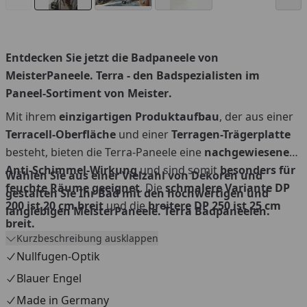
Entdecken Sie jetzt die
Badpaneele
von
MeisterPaneele. Terra
- den Badspezialisten im
Paneel-Sortiment von Meister
.
Mit ihrem
einzigartigen Produktaufbau
, der aus einer
Terracell-Oberfläche
und einer
Terragen-Trägerplatte
besteht, bieten die Terra-Paneele eine
nachgewiesene
Anti-Schimmel-Wirkung
und sind somit
besonders für
Wählen Sie aus einer Vielzahl von Dekoren und
feuchte Räume geeignet
. Die
schmalere Variante DP
gestalten Sie Ihr Bad mit den hochwertigen und
200 ist 20 cm breit
und die
breitere DP 250 ist 25 cm
langlebigen MeisterPaneele. Terra Badpaneelen.
breit.
Kurzbeschreibung ausklappen
Nullfugen-Optik
Blauer Engel
Made in Germany