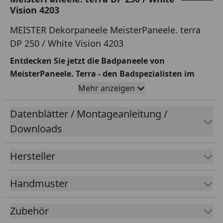
Vision 4203
MEISTER Dekorpaneele MeisterPaneele. terra
DP 250 / White Vision 4203
Entdecken Sie jetzt die
Badpaneele
von
MeisterPaneele. Terra
- den Badspezialisten im
Paneel-Sortiment von Meister
.
Mehr anzeigen
Mit ihrem
einzigartigen Produktaufbau
, der aus
Datenblätter / Montageanleitung /
einer
Terracell-Oberfläche
und einer
Terragen-
Downloads
Trägerplatte
besteht, bieten die Terra-Paneele eine
nachgewiesene Anti-Schimmel-Wirkung
und sind
Hersteller
somit
besonders für feuchte Räume geeignet
. Die
schmalere Variante DP 200 ist 20 cm breit
und die
breitere DP 250 ist 25 cm breit.
Handmuster
Wählen Sie aus einer Vielzahl von Dekoren und
Zubehör
gestalten Sie Ihr Bad mit den hochwertigen und