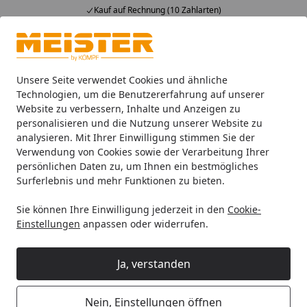
Kauf auf Rechnung (10 Zahlarten)
Alle Produkte
Mein Konto
Wunschl
Ein
4,93
/ 5
Suchen
Unsere Seite verwendet Cookies und ähnliche
Technologien, um die Benutzererfahrung auf unserer
Website zu verbessern, Inhalte und Anzeigen zu
Paneele
Meister Dekorpaneele
Meister Dekorpaneele Me
Startseite
personalisieren und die Nutzung unserer Website zu
MEISTER Dekorpaneele
analysieren. Mit Ihrer Einwilligung stimmen Sie der
Verwendung von Cookies sowie der Verarbeitung Ihrer
MeisterPaneele. terra DP 250 /
persönlichen Daten zu, um Ihnen ein bestmögliches
White Vision 4203
Surferlebnis und mehr Funktionen zu bieten.
Sie können Ihre Einwilligung jederzeit in den
Cookie-
Einstellungen
anpassen oder widerrufen.
Ja, verstanden
Nein, Einstellungen öffnen