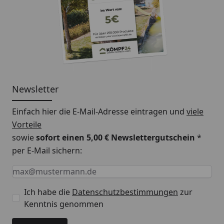
2041 x 191 mm
2591 x 191 mm
3291 x 191 mm
4091 x 191 mm
Verlegung:
Newsletter
Verlegung
Montage mit
Einfach hier die E-Mail-Adresse eintragen und
viele
Befestigungsklammern
Vorteile
sowie
sofort einen 5,00 € Newslettergutschein
*
per E-Mail sichern:
HINWEIS:
Die Farbgebung kann je nach
Keine Eingabe erforderlich
Eingabe erforderlich
E-Mail *
Bildschirmauflösung, Dekor oder auch Helligkeit variabel
sein.
Ich habe die
Datenschutzbestimmungen
zur
Kenntnis genommen