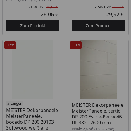
-15%
UVP
30,66 €
-15%
UVP
35,20 €
Rabatt in Prozent
Ursprünglicher Preis
Rab
Urs
26,06 €
29,92 €
Aktueller Preis
Akt
Zum Produkt
Zum Produkt
-15%
-19%
Produkt am Lager
5 Längen
MEISTER Dekorpaneele
MEISTER Dekorpaneele
MeisterPaneele. tertio
MeisterPaneele.
DP 200 Esche-Perlweiß
bocado DP 200 20103
DF 382 - 2600 mm
Softwood weiß alle
Inhalt:
2,6 m²
(16,58 €/m²)