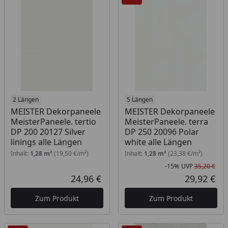
2 Längen
5 Längen
MEISTER Dekorpaneele
MEISTER Dekorpaneele
MeisterPaneele. tertio
MeisterPaneele. terra
DP 200 20127 Silver
DP 250 20096 Polar
linings alle Längen
white alle Längen
Inhalt:
1,28 m²
(19,50 €/m²)
Inhalt:
1,28 m²
(23,38 €/m²)
-15%
UVP
35,20 €
Rab
Urs
24,96 €
29,92 €
Aktueller Preis
Akt
Zum Produkt
Zum Produkt