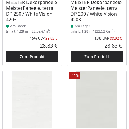
Produkt am Lager
Produkt am Lager
MEISTER Dekorpaneele
MEISTER Dekorpaneele
MeisterPaneele. terra
MeisterPaneele. terra
DP 250 / White Vision
DP 200 / White Vision
4203
4203
Am Lager
Am Lager
Inhalt:
1,28 m²
(22,52 €/m²)
Inhalt:
1,28 m²
(22,52 €/m²)
-15%
UVP
33,92 €
-15%
UVP
33,92 €
Rabatt in Prozent
Ursprünglicher Preis
Rab
Urs
28,83 €
28,83 €
Aktueller Preis
Akt
Zum Produkt
Zum Produkt
-15%