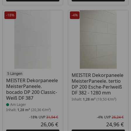
-18%
-4%
Produkt am Lager
5 Längen
MEISTER Dekorpaneele
MEISTER Dekorpaneele
MeisterPaneele. tertio
MeisterPaneele.
DP 200 Esche-Perlweiß
bocado DP 200 Classic-
DF 382 - 1280 mm
Weiß DF 387
Inhalt:
1,28 m²
(19,50 €/m²)
Am Lager
Inhalt:
1,28 m²
(20,36 €/m²)
-18%
UVP
31,94 €
-4%
UVP
26,24 €
Rabatt in Prozent
Ursprünglicher Preis
Rab
Urs
26,06 €
24,96 €
Aktueller Preis
Akt