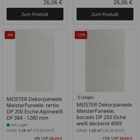
26,06 €
26,06 €
Aktueller Preis
Akt
Zum Produkt
Zum Produkt
-4%
-15%
Produkt am Lager
5 Längen
MEISTER Dekorpaneele
MEISTER Dekorpaneele
MeisterPaneele. tertio
MeisterPaneele.
DP 200 Esche-Alpinweiß
bocado DP 250 Eiche
DF 384 - 1280 mm
weiß deckend 4069
Am Lager
Inhalt:
1,28 m²
(19,50 €/m²)
Inhalt:
1,28 m²
(20,36 €/m²)
-4%
UVP
26,24 €
-15%
UVP
30,66 €