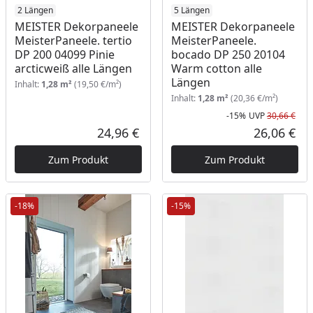
2 Längen
5 Längen
MEISTER Dekorpaneele
MEISTER Dekorpaneele
MeisterPaneele. tertio
MeisterPaneele.
DP 200 04099 Pinie
bocado DP 250 20104
arcticweiß alle Längen
Warm cotton alle
Längen
Inhalt:
1,28 m²
(19,50 €/m²)
Inhalt:
1,28 m²
(20,36 €/m²)
-15%
UVP
30,66 €
Rab
Urs
24,96 €
26,06 €
Aktueller Preis
Akt
Zum Produkt
Zum Produkt
-18%
-15%