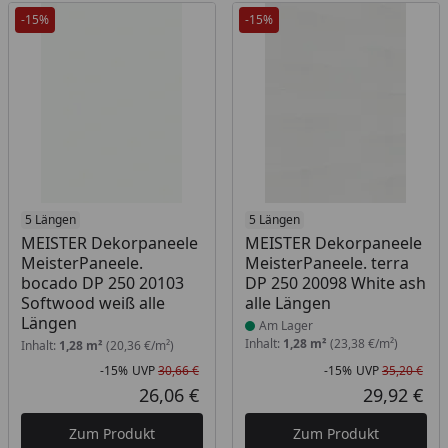
-15%
-15%
5 Längen
Produkt am Lager
5 Längen
MEISTER Dekorpaneele
MEISTER Dekorpaneele
MeisterPaneele.
MeisterPaneele. terra
bocado DP 250 20103
DP 250 20098 White ash
Softwood weiß alle
alle Längen
Längen
Am Lager
Inhalt:
1,28 m²
(23,38 €/m²)
Inhalt:
1,28 m²
(20,36 €/m²)
-15%
UVP
30,66 €
-15%
UVP
35,20 €
Rabatt in Prozent
Ursprünglicher Preis
Rab
Urs
26,06 €
29,92 €
Aktueller Preis
Akt
Zum Produkt
Zum Produkt