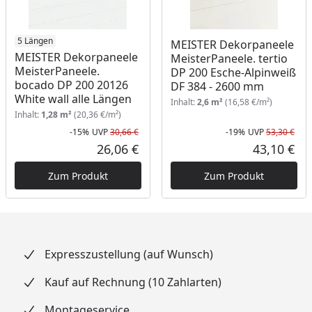
5 Längen
MEISTER Dekorpaneele
MEISTER Dekorpaneele
MeisterPaneele. tertio
MeisterPaneele.
DP 200 Esche-Alpinweiß
bocado DP 200 20126
DF 384 - 2600 mm
White wall alle Längen
Inhalt:
2,6 m²
(16,58 €/m²)
Inhalt:
1,28 m²
(20,36 €/m²)
-15%
UVP
30,66 €
-19%
UVP
53,30 €
Rabatt in Prozent
Ursprünglicher Preis
Rab
Urs
26,06 €
43,10 €
Aktueller Preis
Akt
Zum Produkt
Zum Produkt
Expresszustellung (auf Wunsch)
Kauf auf Rechnung (10 Zahlarten)
Montageservice