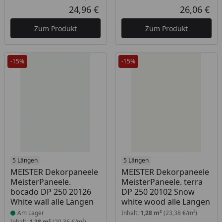
Rabatt in Prozent
Ursprünglicher Preis
Rab
Urs
24,96 €
26,06 €
Aktueller Preis
Akt
Zum Produkt
Zum Produkt
-15%
-15%
Produkt am Lager
5 Längen
5 Längen
MEISTER Dekorpaneele
MEISTER Dekorpaneele
MeisterPaneele.
MeisterPaneele. terra
bocado DP 250 20126
DP 250 20102 Snow
White wall alle Längen
white wood alle Längen
Am Lager
Inhalt:
1,28 m²
(23,38 €/m²)
Inhalt:
1,28 m²
(20,36 €/m²)