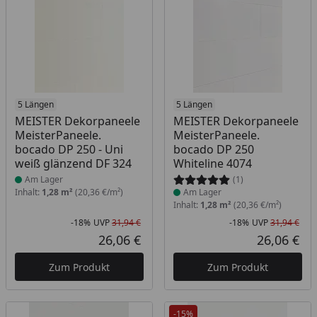
Produkt am Lager
5 Längen
Produkt am Lager
5 Längen
MEISTER Dekorpaneele
MEISTER Dekorpaneele
MeisterPaneele.
MeisterPaneele.
bocado DP 250 - Uni
bocado DP 250
weiß glänzend DF 324
Whiteline 4074
Am Lager
(1)
Inhalt:
1,28 m²
(20,36 €/m²)
Am Lager
Inhalt:
1,28 m²
(20,36 €/m²)
-18%
UVP
31,94 €
-18%
UVP
31,94 €
Rabatt in Prozent
Ursprünglicher Preis
Rab
Urs
26,06 €
26,06 €
Aktueller Preis
Akt
Zum Produkt
Zum Produkt
-15%