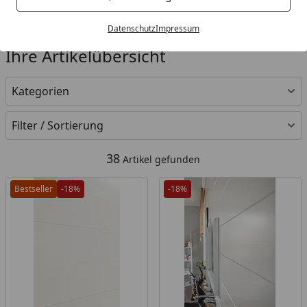
Datenschutz
Impressum
Ihre Artikelübersicht
Kategorien
Filter / Sortierung
38
Artikel gefunden
Bestseller
-18%
-18%