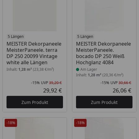
5 Längen
Produkt am Lager
5 Längen
MEISTER Dekorpaneele
MEISTER Dekorpaneele
MeisterPaneele. terra
MeisterPaneele.
DP 250 20099 Vintage
bocado DP 250 Weiß
white alle Längen
Hochglanz 4084
Inhalt:
1,28 m²
(23,38 €/m²)
Am Lager
Inhalt:
1,28 m²
(20,36 €/m²)
-15%
UVP
35,20 €
-15%
UVP
30,66 €
Rabatt in Prozent
Ursprünglicher Preis
Rab
Urs
29,92 €
26,06 €
Aktueller Preis
Akt
Zum Produkt
Zum Produkt
-18%
-18%