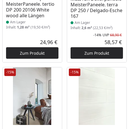
MeisterPaneele. tertio
MeisterPaneele. terra
DP 200 20106 White
DP 250 / Delgado-Esche
wood alle Längen
167
Am Lager
Am Lager
Inhalt:
1,28 m²
(19,50 €/m²)
Inhalt:
2,6 m²
(22,53 €/m²)
-14%
UVP
68,90 €
Rab
Urs
24,96 €
58,57 €
Aktueller Preis
Akt
Zum Produkt
Zum Produkt
-15%
-15%