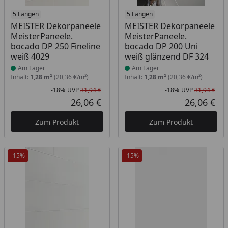
Produkt am Lager
5 Längen
Produkt am Lager
5 Längen
MEISTER Dekorpaneele
MEISTER Dekorpaneele
MeisterPaneele.
MeisterPaneele.
bocado DP 250 Fineline
bocado DP 200 Uni
weiß 4029
weiß glänzend DF 324
Am Lager
Am Lager
Inhalt:
1,28 m²
(20,36 €/m²)
Inhalt:
1,28 m²
(20,36 €/m²)
-18%
UVP
31,94 €
-18%
UVP
31,94 €
Rabatt in Prozent
Ursprünglicher Preis
Rab
Urs
26,06 €
26,06 €
Aktueller Preis
Akt
Zum Produkt
Zum Produkt
-15%
-15%