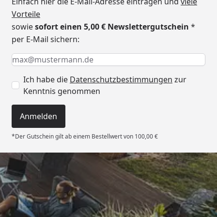
Einfach hier die E-Mail-Adresse eintragen und
viele
Vorteile
sowie
sofort einen 5,00 € Newslettergutschein
*
per E-Mail sichern:
Keine Eingabe erforderlich
Eingabe erforderlich
E-Mail *
Ich habe die
Datenschutzbestimmungen
zur
Kenntnis genommen
Anmelden
*Der Gutschein gilt ab einem Bestellwert von 100,00 €
Trusted Shops
4,93
/ 5