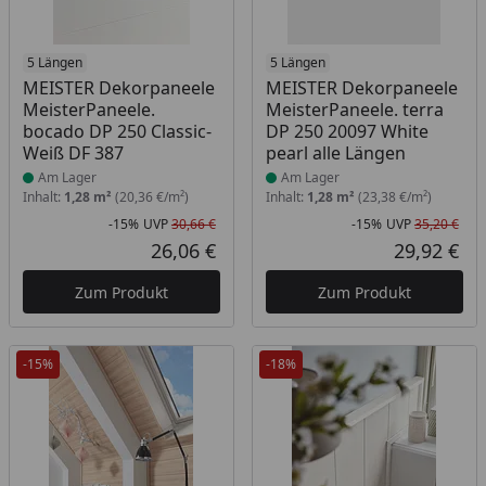
Produkt am Lager
5 Längen
Produkt am Lager
5 Längen
MEISTER Dekorpaneele
MEISTER Dekorpaneele
MeisterPaneele.
MeisterPaneele. terra
bocado DP 250 Classic-
DP 250 20097 White
Weiß DF 387
pearl alle Längen
Am Lager
Am Lager
Inhalt:
1,28 m²
(20,36 €/m²)
Inhalt:
1,28 m²
(23,38 €/m²)
-15%
UVP
30,66 €
-15%
UVP
35,20 €
Rabatt in Prozent
Ursprünglicher Preis
Rab
Urs
26,06 €
29,92 €
Aktueller Preis
Akt
Zum Produkt
Zum Produkt
-15%
-18%