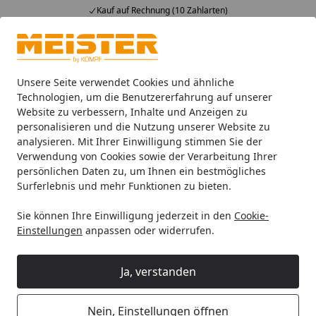
Kauf auf Rechnung (10 Zahlarten)
Alle Produkte
Mein Konto
Wunschl
Ein
4,93
/ 5
Suchen
Unsere Seite verwendet Cookies und ähnliche
Technologien, um die Benutzererfahrung auf unserer
Website zu verbessern, Inhalte und Anzeigen zu
Paneele
Meister Dekorpaneele
Startseite
personalisieren und die Nutzung unserer Website zu
Meister Dekorpaneele
analysieren. Mit Ihrer Einwilligung stimmen Sie der
Verwendung von Cookies sowie der Verarbeitung Ihrer
persönlichen Daten zu, um Ihnen ein bestmögliches
Wählen Sie Ihre Wunschkategorie
Surferlebnis und mehr Funktionen zu bieten.
Sie können Ihre Einwilligung jederzeit in den
Cookie-
Meister Dekorpaneele MeisterPaneele. terra
Meister Dekorpane
Meister Dekorpaneele MeisterPaneele. terra
Einstellungen
anpassen oder widerrufen.
Eleganter Übergang:
De
Die Nullfuge
Fe
Ja, verstanden
Anti-Schimmel-Wirkung
Stä
Stärke: 12 mm | Breite:
20
Nein, Einstellungen öffnen
200 mm & 250 mm
m