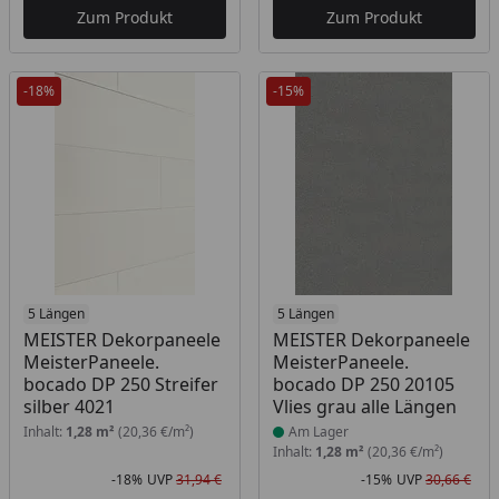
Zum Produkt
Zum Produkt
-18%
-15%
5 Längen
Produkt am Lager
5 Längen
MEISTER Dekorpaneele
MEISTER Dekorpaneele
MeisterPaneele.
MeisterPaneele.
bocado DP 250 Streifer
bocado DP 250 20105
silber 4021
Vlies grau alle Längen
Inhalt:
1,28 m²
(20,36 €/m²)
Am Lager
Inhalt:
1,28 m²
(20,36 €/m²)
-18%
UVP
31,94 €
-15%
UVP
30,66 €
Rabatt in Prozent
Ursprünglicher Preis
Rab
Urs