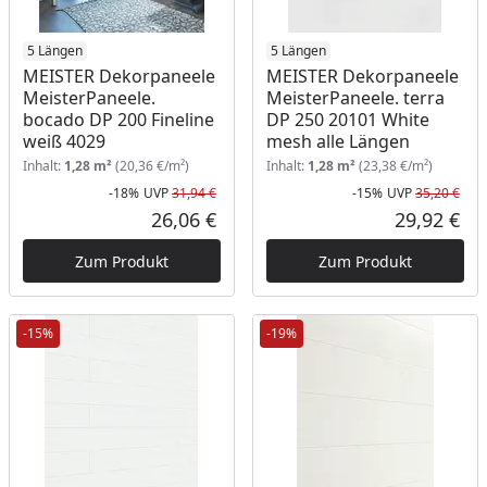
5 Längen
5 Längen
MEISTER Dekorpaneele
MEISTER Dekorpaneele
MeisterPaneele.
MeisterPaneele. terra
bocado DP 200 Fineline
DP 250 20101 White
weiß 4029
mesh alle Längen
Inhalt:
1,28 m²
(20,36 €/m²)
Inhalt:
1,28 m²
(23,38 €/m²)
-18%
UVP
31,94 €
-15%
UVP
35,20 €
Rabatt in Prozent
Ursprünglicher Preis
Rab
Urs
26,06 €
29,92 €
Aktueller Preis
Akt
Zum Produkt
Zum Produkt
-15%
-19%