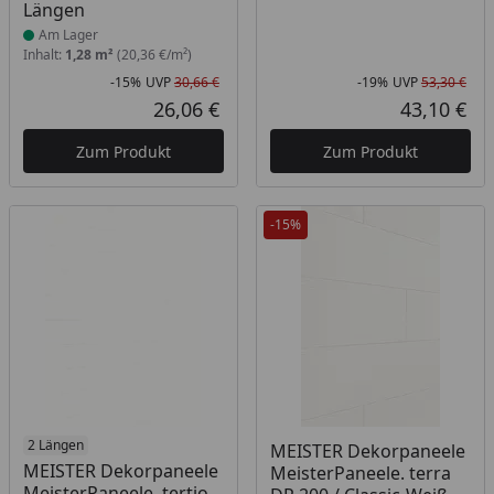
Längen
Am Lager
Inhalt:
1,28 m²
(20,36 €/m²)
-15%
UVP
30,66 €
-19%
UVP
53,30 €
Rabatt in Prozent
Ursprünglicher Preis
Rab
Urs
26,06 €
43,10 €
Aktueller Preis
Akt
Zum Produkt
Zum Produkt
-15%
Produkt am Lager
2 Längen
Produkt am Lager
MEISTER Dekorpaneele
MEISTER Dekorpaneele
MeisterPaneele. terra
MeisterPaneele. tertio