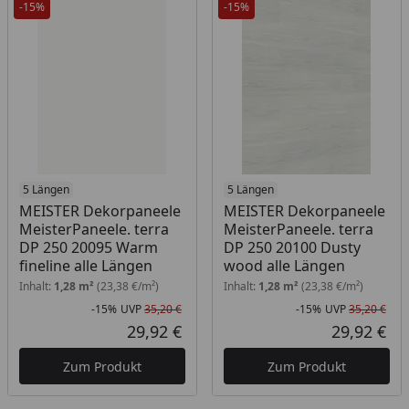
-15%
-15%
5 Längen
5 Längen
MEISTER Dekorpaneele
MEISTER Dekorpaneele
MeisterPaneele. terra
MeisterPaneele. terra
DP 250 20095 Warm
DP 250 20100 Dusty
fineline alle Längen
wood alle Längen
Inhalt:
1,28 m²
(23,38 €/m²)
Inhalt:
1,28 m²
(23,38 €/m²)
-15%
UVP
35,20 €
-15%
UVP
35,20 €
Rabatt in Prozent
Ursprünglicher Preis
Rab
Urs
29,92 €
29,92 €
Aktueller Preis
Akt
Zum Produkt
Zum Produkt