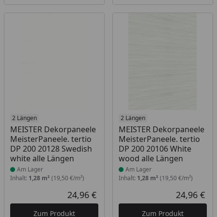
Produkt am Lager
2 Längen
Produkt am Lager
2 Längen
MEISTER Dekorpaneele
MEISTER Dekorpaneele
MeisterPaneele. tertio
MeisterPaneele. tertio
DP 200 20128 Swedish
DP 200 20106 White
white alle Längen
wood alle Längen
Am Lager
Am Lager
Inhalt:
1,28 m²
(19,50 €/m²)
Inhalt:
1,28 m²
(19,50 €/m²)
24,96 €
24,96 €
Aktueller Preis
Akt
Zum Produkt
Zum Produkt