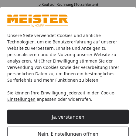
Kauf auf Rechnung (10 Zahlarten)
Alle Produkte
Mein Konto
Wunschl
Ein
4,93
/ 5
Suchen
Unsere Seite verwendet Cookies und ähnliche
Technologien, um die Benutzererfahrung auf unserer
Website zu verbessern, Inhalte und Anzeigen zu
Paneele
Meister Dekorpaneele
Meister Dekorpaneele Mei
Startseite
personalisieren und die Nutzung unserer Website zu
Meister Dekorpaneele
analysieren. Mit Ihrer Einwilligung stimmen Sie der
MeisterPaneele. tertio
Verwendung von Cookies sowie der Verarbeitung Ihrer
persönlichen Daten zu, um Ihnen ein bestmögliches
Surferlebnis und mehr Funktionen zu bieten.
Ihre Artikelübersicht
Sie können Ihre Einwilligung jederzeit in den
Cookie-
Einstellungen
anpassen oder widerrufen.
Kategorien
Ja, verstanden
Filter / Sortierung
8
Artikel gefunden
Nein, Einstellungen öffnen