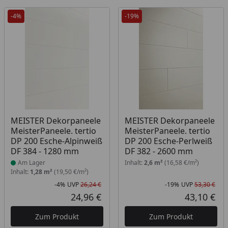
-4%
-19%
Produkt am Lager
MEISTER Dekorpaneele
MEISTER Dekorpaneele
MeisterPaneele. tertio
MeisterPaneele. tertio
DP 200 Esche-Alpinweiß
DP 200 Esche-Perlweiß
DF 384 - 1280 mm
DF 382 - 2600 mm
Am Lager
Inhalt:
2,6 m²
(16,58 €/m²)
Inhalt:
1,28 m²
(19,50 €/m²)
-4%
UVP
26,24 €
-19%
UVP
53,30 €
Rabatt in Prozent
Ursprünglicher Preis
Rab
Urs
24,96 €
43,10 €
Aktueller Preis
Akt
Zum Produkt
Zum Produkt