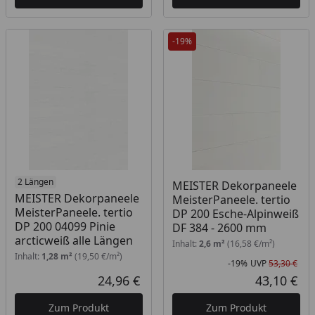
-19%
2 Längen
MEISTER Dekorpaneele
MEISTER Dekorpaneele
MeisterPaneele. tertio
MeisterPaneele. tertio
DP 200 Esche-Alpinweiß
DP 200 04099 Pinie
DF 384 - 2600 mm
arcticweiß alle Längen
Inhalt:
2,6 m²
(16,58 €/m²)
Inhalt:
1,28 m²
(19,50 €/m²)
-19%
UVP
53,30 €
Rab
Urs
24,96 €
43,10 €
Aktueller Preis
Akt
Zum Produkt
Zum Produkt