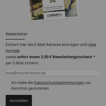
Newsletter
Einfach hier die E-Mail-Adresse eintragen und
viele
Vorteile
sowie
sofort einen 5,00 € Newslettergutschein
*
per E-Mail sichern:
Keine Eingabe erforderlich
Eingabe erforderlich
E-Mail *
Ich habe die
Datenschutzbestimmungen
zur
Kenntnis genommen
Anmelden