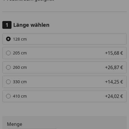
Länge wählen
Alle anzeigen (5)
128 cm
+15,68 €
205 cm
+26,87 €
260 cm
+14,25 €
330 cm
+24,02 €
410 cm
Menge