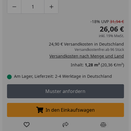
Produktmenge um eins verringern
Produktmenge manuell eingeben
Produktmenge um eins erhöhen
-18%
UVP
31,94 €
26,06 €
inkl. 19% MwSt.
24,90 € Versandkosten in Deutschland
Versandkostenfrei ab 96 Stück
Versandkosten nach Menge und Land
Inhalt:
1,28 m²
(20,36 €/m²)
Am Lager, Lieferzeit: 2-4 Werktage in Deutschland
Muster anfordern
Muster anfordern
In den Einkaufswagen
In den Einkaufswagen legen
Produkt zur Wunschliste hinzufügen
Teilen
Produkt Ver