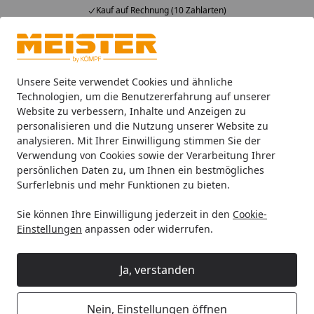
Kauf auf Rechnung (10 Zahlarten)
Alle Produkte
Mein Konto
Wunschl
Ein
4,93
/ 5
Suchen
Unsere Seite verwendet Cookies und ähnliche
Technologien, um die Benutzererfahrung auf unserer
Website zu verbessern, Inhalte und Anzeigen zu
Paneele
Meister Dekorpaneele
Meister Dekorpaneele Me
Startseite
personalisieren und die Nutzung unserer Website zu
MEISTER Dekorpaneele
analysieren. Mit Ihrer Einwilligung stimmen Sie der
Verwendung von Cookies sowie der Verarbeitung Ihrer
MeisterPaneele. bocado DP 200
persönlichen Daten zu, um Ihnen ein bestmögliches
Eiche weiß deckend 4069
Surferlebnis und mehr Funktionen zu bieten.
Sie können Ihre Einwilligung jederzeit in den
Cookie-
Einstellungen
anpassen oder widerrufen.
Ja, verstanden
Nein, Einstellungen öffnen