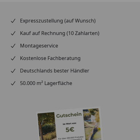
Farbbereich:
hell
Expresszustellung (auf Wunsch)
Fugenbild:
Nullfuge
Kauf auf Rechnung (10 Zahlarten)
Grundfarbe:
weiß
Montageservice
Verlegung:
Kostenlose Fachberatung
Verlegung:
Montage mit
Deutschlands bester Händler
Befestigungsklammern
50.000 m² Lagerfläche
Abmessung:
Gesamtstärke:
12 mm
Deckmaß:
Je nach Wahl:
1271 x 191 mm
2041 x 191 mm