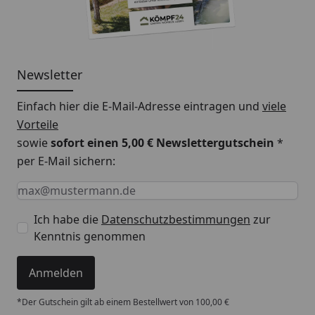
2591 x 191 mm
3291 x 191 mm
4091 x 191 mm
Newsletter
Einfach hier die E-Mail-Adresse eintragen und
viele
HINWEIS:
Die Farbgebung kann je nach
Vorteile
Bildschirmauflösung, Dekor oder auch Helligkeit variabel
sowie
sofort einen 5,00 € Newslettergutschein
*
sein.
per E-Mail sichern:
Keine Eingabe erforderlich
Eingabe erforderlich
E-Mail *
Ich habe die
Datenschutzbestimmungen
zur
Kenntnis genommen
Anmelden
*Der Gutschein gilt ab einem Bestellwert von 100,00 €