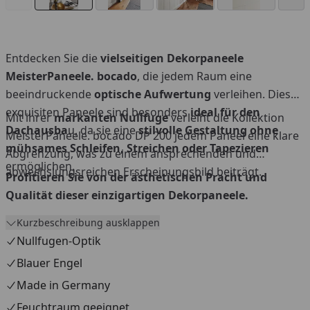
Entdecken Sie die
vielseitigen Dekorpaneele
MeisterPaneele. bocado
, die jedem Raum eine
beeindruckende
optische Aufwertung
verleihen. Diese
exquisiten Paneele sind besonders
ideal für den
Mit ihrer
markanten Nullfuge
verleiht die Kollektion
Dachausba
u, da sie eine
stilvolle Gestaltung ohne
MeisterPaneele. bocado DP 200 jedem Paneel eine klare
mühsames Schleifen, Streichen oder Tapezieren
Abgrenzung, was zu einem ansprechenden und
ermöglichen.
abwechslungsreichen Erscheinungsbild beiträgt.
Profitieren Sie von der ästhetischen Pracht und
Qualität dieser einzigartigen Dekorpaneele.
Kurzbeschreibung ausklappen
Nullfugen-Optik
Blauer Engel
Made in Germany
Feuchtraum geeignet