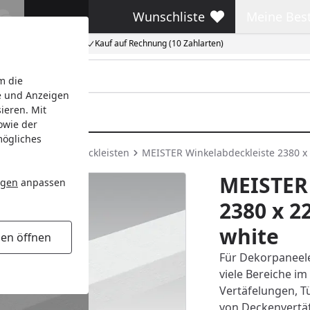
Wunschliste
Meine Bes
Wunschliste
Meine Beste
Kauf auf Rechnung (10 Zahlarten)
m die
e und Anzeigen
ieren. Mit
owie der
mögliches
ten
Meister Abdeckleisten
MEISTER Winkelabdeckleiste 2380 x 
MEISTER
ngen
anpassen
2380 x 2
white
gen öffnen
Für Dekorpaneele.
viele Bereiche im
Vertäfelungen, T
von Deckenvertäf