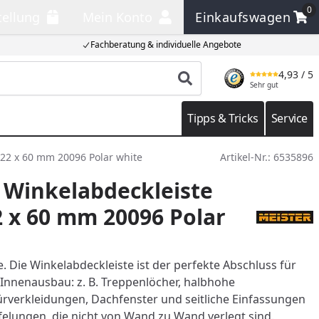
0
tellung
Mein Konto
Einkaufswagen
llung
Mein Konto
Einkaufswagen
Fachberatung & individuelle Angebote
4,93
/ 5
Produkt suchen
Sehr gut
Tipps & Tricks
Service
22 x 60 mm 20096 Polar white
Artikel-Nr.:
6535896
 Winkelabdeckleiste
2 x 60 mm 20096 Polar
 Die Winkelabdeckleiste ist der perfekte Abschluss für
 Innenausbau: z. B. Treppenlöcher, halbhohe
ürverkleidungen, Dachfenster und seitliche Einfassungen
elungen, die nicht von Wand zu Wand verlegt sind.