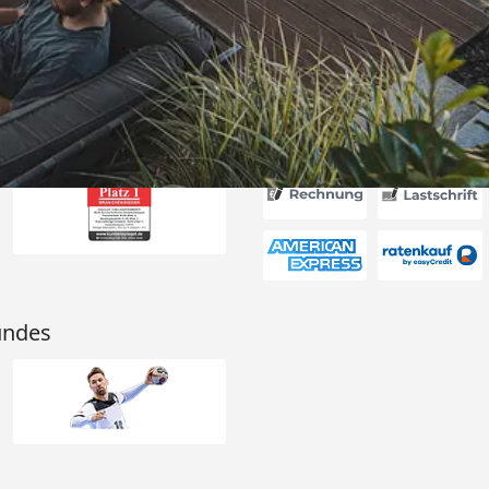
6
Akzeptierte Zahlungsa
undes