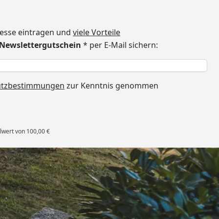
dresse eintragen und
viele Vorteile
€ Newslettergutschein
* per E-Mail sichern:
h
utzbestimmungen
zur Kenntnis genommen
lwert von 100,00 €