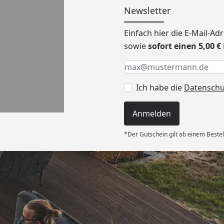
Newsletter
Einfach hier die E-Mail-A
sowie
sofort einen 5,00 
Keine Eingabe erforderlic
Eingabe erforderlich
E-Mail *
Ich habe die
Datensch
Anmelden
*Der Gutschein gilt ab einem Bestel
Versand
ng und gut
wieder!“