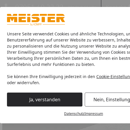
Hotline
07051 / 9 22 22
Kontakt
Mo-Fr. 8-16 Uhr
Kontakt
Eigene Montage-Teams
Unsere Seite verwendet Cookies und ähnliche Technologien, u
Benutzererfahrung auf unserer Website zu verbessern, Inhalt
zu personalisieren und die Nutzung unserer Website zu analys
Böden
Paneele
Leisten
Zubehör
Sale & Aktionswaren
Ihrer Einwilligung stimmen Sie der Verwendung von Cookies s
Verarbeitung Ihrer persönlichen Daten zu, um Ihnen ein best
Leisten
Meister Deckenleisten
Meister Winkelabdeckleis
Surferlebnis und mehr Funktionen zu bieten.
Startseite
Sie können Ihre Einwilligung jederzeit in den
Cookie-Einstellu
oder widerrufen.
Ja, verstanden
Nein, Einstellun
Datenschutz
Impressum