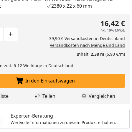
t
2380 x 22 x 60 mm
16,42 €
inkl. 19% MwSt.
ge um eins verringern
duktmenge manuell eingeben
Produktmenge um eins erhöhen
39,90 € Versandkosten in Deutschland
Versandkosten nach Menge und Land
nzufügen
Inhalt:
2,38 m
(6,90 €/m)
eferzeit: 6-12 Werktage in Deutschland
In den Einkaufswagen
In den Einkaufswagen legen
iste
Teilen
Vergleichen
dukt zur Wunschliste hinzufügen
Teilen
Produkt Vergle
Experten-Beratung
Wertvolle Informationen zu diesem Produkt erhalten.