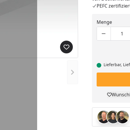
PEFC zertifizier
Menge
Produktmen
Pro
Produkt zur Wunschliste hi
Lieferbar, Li
Nächstes Bild anzeigen
Wunschl
Pro