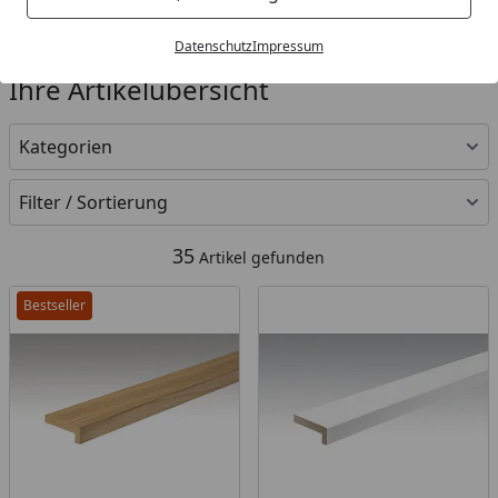
Datenschutz
Impressum
Ihre Artikelübersicht
Kategorien
Filter / Sortierung
35
Artikel gefunden
Bestseller