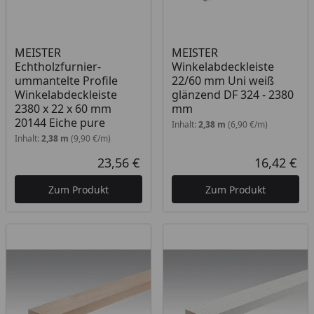
MEISTER
MEISTER
Echtholzfurnier-
Winkelabdeckleiste
ummantelte Profile
22/60 mm Uni weiß
Winkelabdeckleiste
glänzend DF 324 - 2380
2380 x 22 x 60 mm
mm
20144 Eiche pure
Inhalt:
2,38 m
(6,90 €/m)
Inhalt:
2,38 m
(9,90 €/m)
23,56 €
16,42 €
Aktueller Preis
Akt
Zum Produkt
Zum Produkt