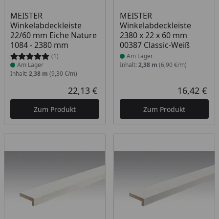
Produkt am Lager
Produkt am Lager
MEISTER
MEISTER
Winkelabdeckleiste
Winkelabdeckleiste
22/60 mm Eiche Nature
2380 x 22 x 60 mm
1084 - 2380 mm
00387 Classic-Weiß
(1)
Am Lager
Am Lager
Inhalt:
2,38 m
(6,90 €/m)
Inhalt:
2,38 m
(9,30 €/m)
22,13 €
16,42 €
Aktueller Preis
Akt
Zum Produkt
Zum Produkt