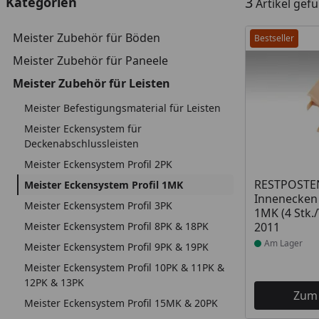
3
Kategorien
Artikel gef
Meister Zubehör für Böden
Bestseller
Meister Zubehör für Paneele
Meister Zubehör für Leisten
Meister Befestigungsmaterial für Leisten
Meister Eckensystem für
Deckenabschlussleisten
Meister Eckensystem Profil 2PK
Produkt am
RESTPOSTEN
Meister Eckensystem Profil 1MK
Innenecken 
Meister Eckensystem Profil 3PK
1MK (4 Stk.
Meister Eckensystem Profil 8PK & 18PK
2011
Am Lager
Meister Eckensystem Profil 9PK & 19PK
Meister Eckensystem Profil 10PK & 11PK &
12PK & 13PK
Zum
Meister Eckensystem Profil 15MK & 20PK