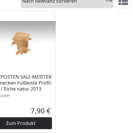
Ansicht 
ukt am Lager
TPOSTEN SALE MEISTER
necken Fußleiste Profil
/ Eiche natur 2013
Lager
7,90 €
reis
Aktueller Preis
Zum Produkt