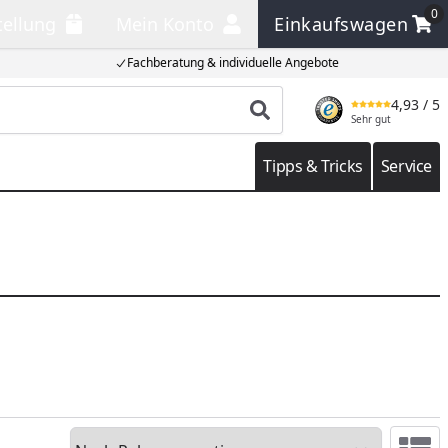
0
tellung
Mein Konto
Einkaufswagen
llung
Mein Konto
Einkaufswagen
Fachberatung & individuelle Angebote
4,93
/ 5
Produkt suchen
Sehr gut
Tipps & Tricks
Service
Sortieren