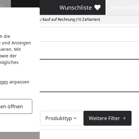
Wunschliste
Meine Bes
Wunschliste
Meine Beste
Kauf auf Rechnung (10 Zahlarten)
m die
e und Anzeigen
ieren. Mit
owie der
mögliches
em Profil 1MK
1MK
ngen
anpassen
gen öffnen
Lieferzeit
Produkttyp
Weitere Filter