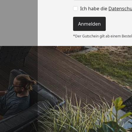
Ich habe die
Datensch
Anmelden
*Der Gutschein gilt ab einem Bestel
Versand
ng und gut
wieder!“
6
Akzeptierte Zahlungsa