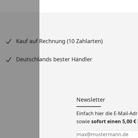
Kauf auf Rechnung (10 Zahlarten)
Deutschlands bester Händler
Newsletter
Einfach hier die E-Mail-A
sowie
sofort einen 5,00 
Keine Eingabe erforderlic
Eingabe erforderlich
E-Mail *