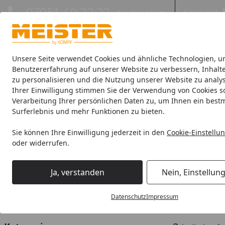
Hotline
07051 / 9 22 22
Kontakt
Mo-Fr. 8-16 Uhr
Kontakt
Eigene Montage-Teams
Unsere Seite verwendet Cookies und ähnliche Technologien, u
Benutzererfahrung auf unserer Website zu verbessern, Inhalt
zu personalisieren und die Nutzung unserer Website zu analys
Böden
Paneele
Leisten
Zubehör
Sale & Aktionswaren
Ihrer Einwilligung stimmen Sie der Verwendung von Cookies s
Verarbeitung Ihrer persönlichen Daten zu, um Ihnen ein best
Zubehör
Meister Zubehör für Leisten
Meister Eckensyst
Surferlebnis und mehr Funktionen zu bieten.
Startseite
Meister Eckensystem Profil 
Sie können Ihre Einwilligung jederzeit in den
Cookie-Einstellu
oder widerrufen.
Ihre Artikelübersicht
Ja, verstanden
Nein, Einstellun
Preisspanne
Am Lager
Sofort lieferbar
Datenschutz
Impressum