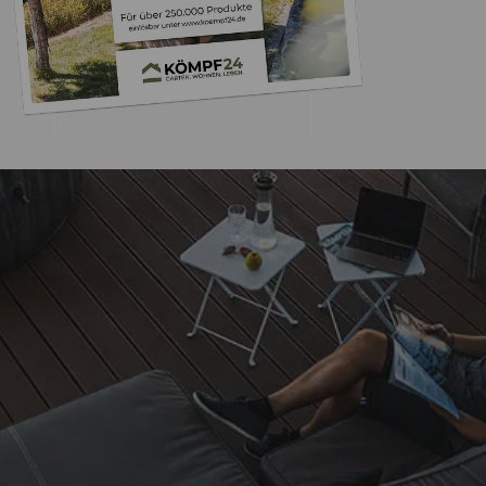
Trusted Shops
„Schnelle Lieferu
verpackt. Gerne 
4,93
/ 5
11.05.202
Sehr gut
Auszeichnungen