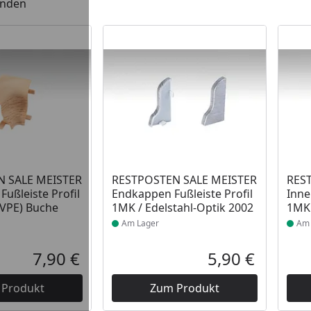
unden
 Lager
Produkt am Lager
Prod
 SALE MEISTER
RESTPOSTEN SALE MEISTER
RES
Fußleiste Profil
Endkappen Fußleiste Profil
Inne
/VPE) Buche
1MK / Edelstahl-Optik 2002
1MK 
Am Lager
Am 
7,90 €
5,90 €
Aktueller Preis
Aktueller P
 Produkt
Zum Produkt