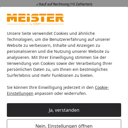
Kauf auf Rechnung (10 Zahlarten)
Alle Produkte
Mein Konto
Wunschl
Ein
4,93
/ 5
Suchen
Unsere Seite verwendet Cookies und ähnliche
Technologien, um die Benutzererfahrung auf unserer
Website zu verbessern, Inhalte und Anzeigen zu
Rechnungszahlung nicht möglich
Startseite
personalisieren und die Nutzung unserer Website zu
Wieso kann ich nicht auf Rechnung
analysieren. Mit Ihrer Einwilligung stimmen Sie der
Verwendung von Cookies sowie der Verarbeitung Ihrer
bestellen?
persönlichen Daten zu, um Ihnen ein bestmögliches
Surferlebnis und mehr Funktionen zu bieten.
Um uns abzusichern, findet bei einem Rechnungskauf
und mit Ihrer Zustimmung automatisch eine
Adress-
Sie können Ihre Einwilligung jederzeit in den
Cookie-
und Bonitätsprüfung
statt. Fällt diese Prüfung
nicht
Einstellungen
anpassen oder widerrufen.
positiv
aus, können wir Ihnen
leider keinen
Rechnungskauf
anbieten und lehnen diese
Ja, verstanden
Zahlungsmethode ab. Eine Bestellung mit der
Zahlungsart Rechnung ist dann nicht möglich.
Nein, Einstellungen öffnen