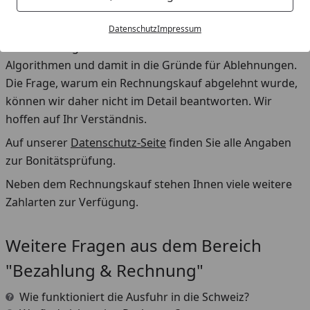
Die Adress- und Bonitätsprüfung erfolgt
vollautomatisch
durch Computersysteme. Aus
Datenschutz
Impressum
Datenschutzgründen haben wir keinerlei Einblick in die
Algorithmen und damit in die Gründe für Ablehnungen.
Die Frage, warum ein Rechnungskauf abgelehnt wurde,
können wir daher nicht im Detail beantworten. Wir
hoffen auf Ihr Verständnis.
Auf unserer
Datenschutz-Seite
finden Sie alle Angaben
zur Bonitätsprüfung.
Neben dem Rechnungskauf stehen Ihnen viele weitere
Zahlarten zur Verfügung.
Weitere Fragen aus dem Bereich
"Bezahlung & Rechnung"
Wie funktioniert die Ausfuhr in die Schweiz?